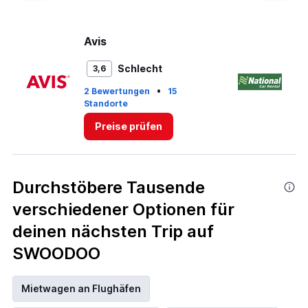
Avis
Na
Schlecht
3,6
•
2 Bewertungen
15
Standorte
2 
Preise prüfen
Durchstöbere Tausende
verschiedener Optionen für
deinen nächsten Trip auf
SWOODOO
Mietwagen an Flughäfen