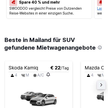
Spare 40 % und mehr
SWOODOO vergleicht Preise von Dutzenden
Lass d
Reise-Websites in einer einzigen Suche.
werden
Beste in Mailand für SUV
gefundene Mietwagenangebote
Skoda Kamiq
€ 22
Mazda CX
/Tag
4
M
A/C
4
M