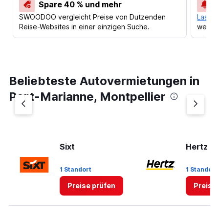
Spare 40 % und mehr
SWOODOO vergleicht Preise von Dutzenden
Lass d
Reise-Websites in einer einzigen Suche.
werden
Beliebteste Autovermietungen in
Port-Marianne, Montpellier
Sixt
Hertz
1 Standort
1 Standort
Preise prüfen
Preise