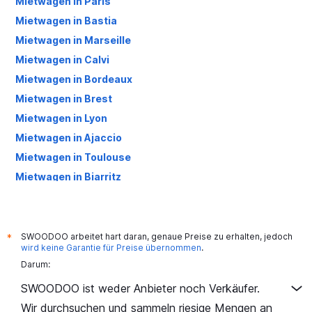
Mietwagen in Paris
Mietwagen in Bastia
Mietwagen in Marseille
Mietwagen in Calvi
Mietwagen in Bordeaux
Mietwagen in Brest
Mietwagen in Lyon
Mietwagen in Ajaccio
Mietwagen in Toulouse
Mietwagen in Biarritz
Mietwagen in Le Havre
Mietwagen in Rennes
Mietwagen in Figari
SWOODOO arbeitet hart daran, genaue Preise zu erhalten, jedoch
*
wird keine Garantie für Preise übernommen
.
Mietwagen in Cannes
Darum:
Mietwagen in Périgueux
SWOODOO ist weder Anbieter noch Verkäufer.
Mietwagen in Saint-Tropez
Wir durchsuchen und sammeln riesige Mengen an