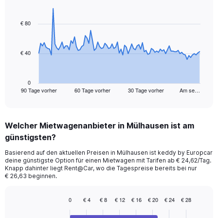
Chart
Chart
graphic.
with
91
€ 80
data
points.
€ 40
The
chart
has
1
0
90 Tage vorher
60 Tage vorher
30 Tage vorher
Am se…
X
End
of
axis
interactive
displaying
chart
categories.
Welcher Mietwagenanbieter in Mülhausen ist am
Range:
günstigsten?
91
categories.
Basierend auf den aktuellen Preisen in Mülhausen ist keddy by Europcar
The
deine günstigste Option für einen Mietwagen mit Tarifen ab € 24,62/Tag.
chart
Knapp dahinter liegt Rent@Car, wo die Tagespreise bereits bei nur
has
€ 26,63 beginnen.
1
Y
0
€ 4
€ 8
€ 12
€ 16
€ 20
€ 24
€ 28
axis
Bar
Chart
displaying
graphic.
chart