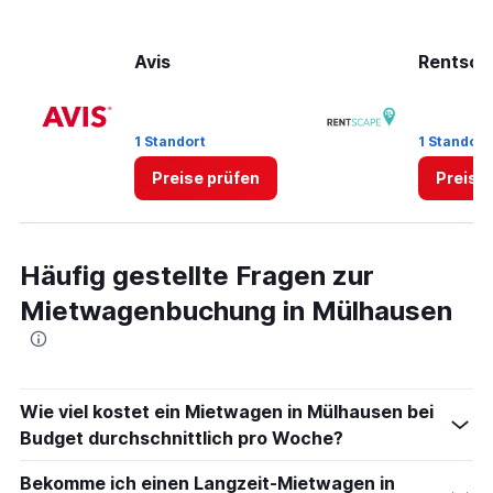
axis
displaying
values.
Avis
Rentsca
Range:
0
to
75.
1 Standort
1 Standort
Preise prüfen
Preise
Häufig gestellte Fragen zur
Mietwagenbuchung in Mülhausen
Wie viel kostet ein Mietwagen in Mülhausen bei
Budget durchschnittlich pro Woche?
Bekomme ich einen Langzeit-Mietwagen in