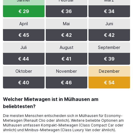
€ 29
€ 36
€ 34
April
Mai
Juni
€ 45
€ 42
€ 42
Juli
August
September
€ 44
€ 41
€ 39
Oktober
November
Dezember
€ 40
€ 46
€ 54
Welcher Mietwagen ist in Mülhausen am
beliebtesten?
Die meisten Menschen entscheiden sich in Mülhausen für Economy-
Mietwagen (Renault Clio oder ähnlich). Weitere beliebte Optionen am
Mülhausen umfassen Kompakt-Mietwagen (Class Compact Car oder
ähnlich) und Minibus-Mietwagen (Class Luxury Van oder ähnlich).