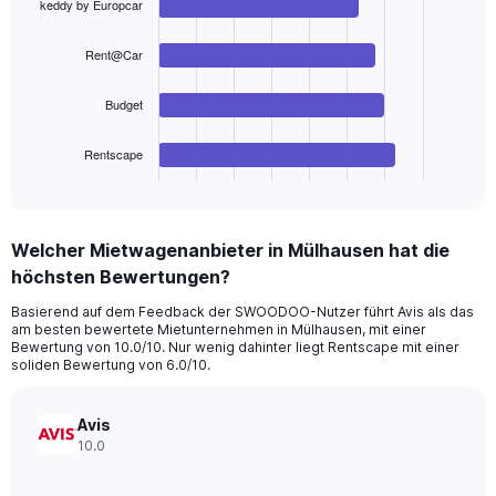
values.
keddy by Europcar
with
Range:
4
bars.
0
Rent@Car
to
The
120.
Budget
chart
has
1
Rentscape
X
End
of
axis
interactive
displaying
chart
categories.
Welcher Mietwagenanbieter in Mülhausen hat die
Range:
höchsten Bewertungen?
4
categories.
Basierend auf dem Feedback der SWOODOO-Nutzer führt Avis als das
The
am besten bewertete Mietunternehmen in Mülhausen, mit einer
chart
Bewertung von 10.0/10. Nur wenig dahinter liegt Rentscape mit einer
has
soliden Bewertung von 6.0/10.
1
Y
axis
Avis
displaying
10.0
values.
Range: