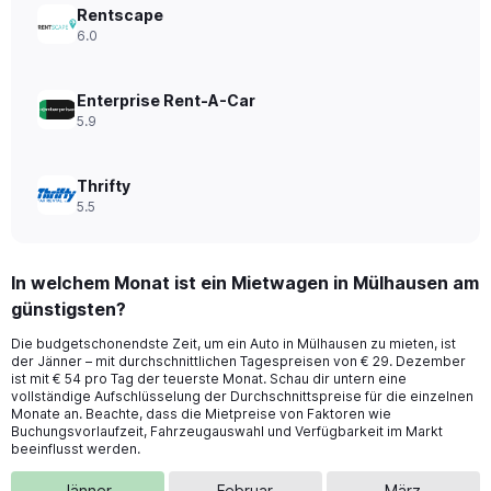
0
Rentscape
to
6.0
28.
Enterprise Rent-A-Car
5.9
Thrifty
5.5
In welchem Monat ist ein Mietwagen in Mülhausen am
günstigsten?
Die budgetschonendste Zeit, um ein Auto in Mülhausen zu mieten, ist
der Jänner – mit durchschnittlichen Tagespreisen von € 29. Dezember
ist mit € 54 pro Tag der teuerste Monat. Schau dir untern eine
vollständige Aufschlüsselung der Durchschnittspreise für die einzelnen
Monate an. Beachte, dass die Mietpreise von Faktoren wie
Buchungsvorlaufzeit, Fahrzeugauswahl und Verfügbarkeit im Markt
beeinflusst werden.
Jänner
Februar
März