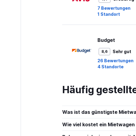
7 Bewertungen
1 Standort
Budget
Sehr gut
8,6
26 Bewertungen
4 Standorte
Häufig gestell
Thrifty
1 Standort
Was ist das günstigste Mietw
Wie viel kostet ein Mietwagen 
Enterprise Ren