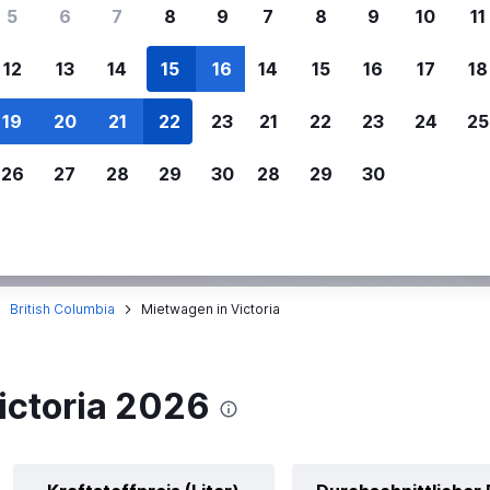
ere Reisenden sich für SWOODOO ent
5
6
7
8
9
7
8
9
10
11
12
13
14
15
16
14
15
16
17
18
Individuelle
Preisalarm
19
20
21
22
23
21
22
23
24
25
Anpassung von 
Lass dich benachrichtigen
,
Filtere deine
wenn Preise reduziert werden,
26
27
28
29
30
28
29
30
Mietwagenergebnisse na
um kein tolles Angebot zu
Anbieter, Preis, Fahrzeug
verpassen.
und mehr.
British Columbia
Mietwagen in Victoria
ictoria 2026