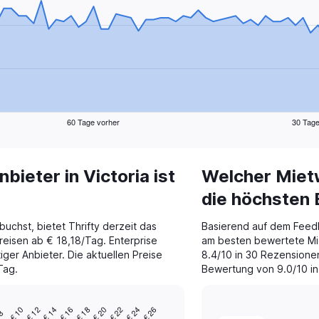
60 Tage vorher
30 Tage
ieter in Victoria ist
Welcher Mietw
die höchsten
uchst, bietet Thrifty derzeit das
Basierend auf dem Feed
Preisen ab € 18,18/Tag. Enterprise
am besten bewertete Mie
iger Anbieter. Die aktuellen Preise
8.4/10 in 30 Rezensionen.
Tag.
Bewertung von 9.0/10 in
€ 10
€ 20
€ 14
€ 24
€ 18
€ 12
€ 22
€ 16
€ 26
 8