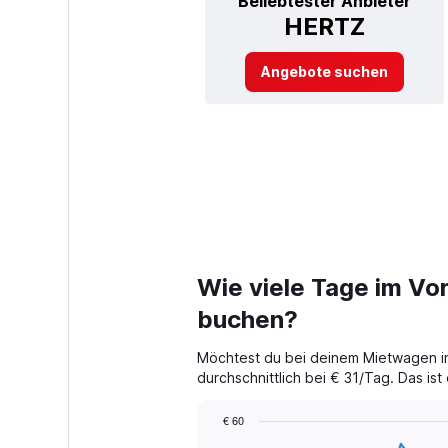
Beliebtester Anbieter
HERTZ
Angebote suchen
Wie viele Tage im Vor
buchen?
Möchtest du bei deinem Mietwagen in 
durchschnittlich bei € 31/Tag. Das is
€ 60
Chart
Chart