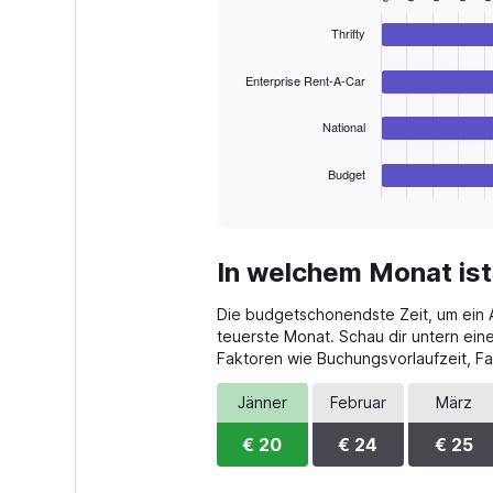
Range:
graphic.
chart
with
0
Thrifty
4
to
bars.
60.
Enterprise Rent-A-Car
The
chart
National
has
1
Budget
X
End
of
axis
interactive
displaying
chart
categories.
In welchem Monat ist
Range:
4
Die budgetschonendste Zeit, um ein Aut
categories.
The
teuerste Monat. Schau dir untern ein
chart
Faktoren wie Buchungsvorlaufzeit, F
has
1
Jänner
Februar
März
Y
axis
€ 20
€ 24
€ 25
displaying
values.