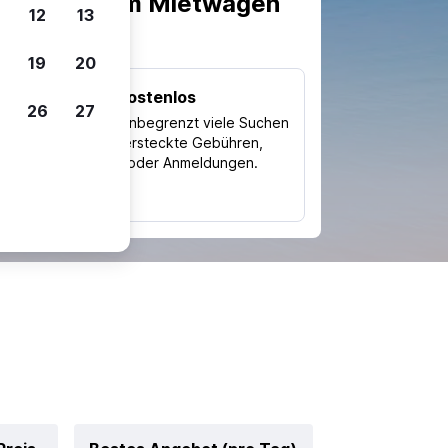
scheiden, um Mietwagen
12
13
19
20
Kostenlos
26
27
Trips
Nutze unbegrenzt viele Suchen
ohne versteckte Gebühren,
ch
Kosten oder Anmeldungen.
typ