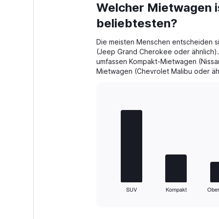
Range:
Welcher Mietwagen is
0
beliebtesten?
to
26.
Die meisten Menschen entscheiden si
(Jeep Grand Cherokee oder ähnlich).
umfassen Kompakt-Mietwagen (Nissan
Mietwagen (Chevrolet Malibu oder ähn
Bar
Chart
graphic.
chart
with
5
bars.
The
chart
has
1
SUV
Kompakt
Ober
X
End
of
axis
interactive
displaying
chart
categories.