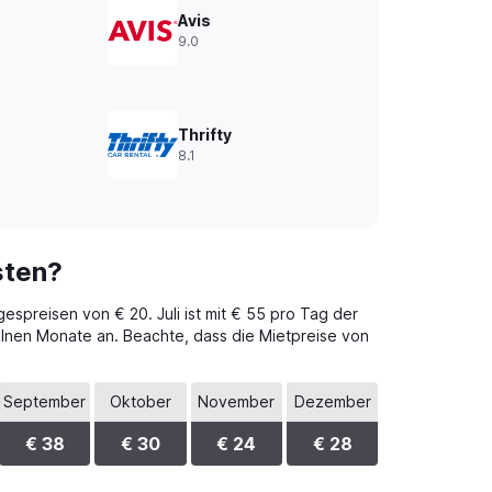
Avis
9.0
Thrifty
8.1
sten?
gespreisen von € 20. Juli ist mit € 55 pro Tag der
zelnen Monate an. Beachte, dass die Mietpreise von
September
Oktober
November
Dezember
€ 38
€ 30
€ 24
€ 28