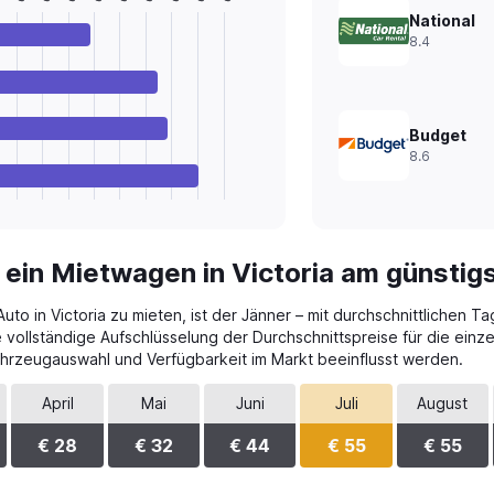
National
8.4
Budget
8.6
 ein Mietwagen in Victoria am günstig
o in Victoria zu mieten, ist der Jänner – mit durchschnittlichen Ta
e vollständige Aufschlüsselung der Durchschnittspreise für die ein
ahrzeugauswahl und Verfügbarkeit im Markt beeinflusst werden.
April
Mai
Juni
Juli
August
€ 28
€ 32
€ 44
€ 55
€ 55