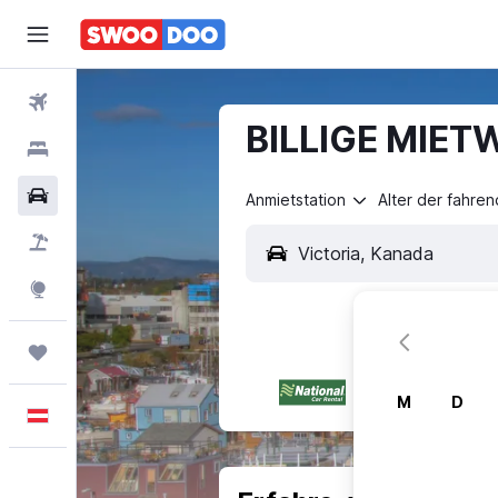
Flüge
BILLIGE MIETW
Hotels
Mietwagen
Anmietstation
Alter der fahre
Pauschalreisen
Explore
Trips
M
D
Deutsch