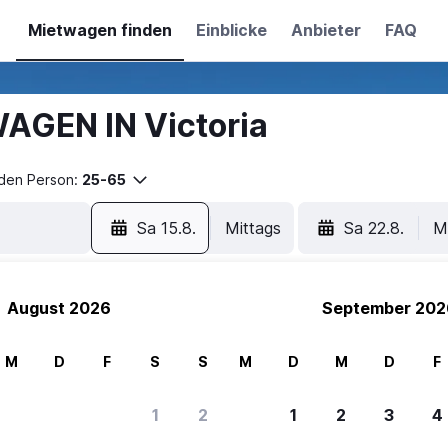
Mietwagen finden
Einblicke
Anbieter
FAQ
AGEN IN Victoria
nden Person:
25-65
Sa 15.8.
Mittags
Sa 22.8.
M
August 2026
September 202
M
D
F
S
S
M
D
M
D
F
1
2
1
2
3
4