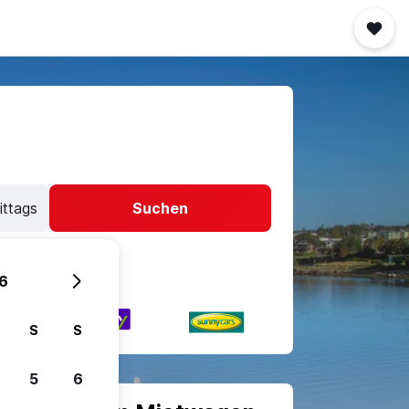
ittags
Suchen
6
S
S
5
6