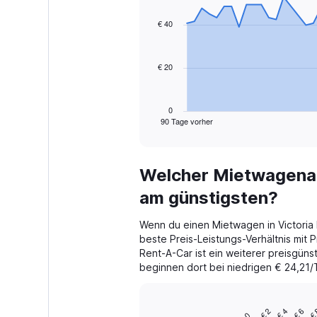
graphic.
with
91
€ 40
data
points.
€ 20
The
chart
has
1
0
90 Tage vorher
X
End
of
axis
interactive
displaying
chart
categories.
Welcher Mietwagenanb
Range:
91
am günstigsten?
categories.
The
Wenn du einen Mietwagen in Victoria b
chart
beste Preis-Leistungs-Verhältnis mit 
has
Rent-A-Car ist ein weiterer preisgünst
1
beginnen dort bei niedrigen € 24,21/
Y
axis
displaying
values.
€ 4
€
€ 2
€ 6
Bar
Chart
0