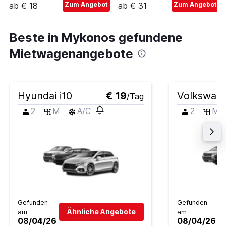
ab € 18
Zum Angebot
ab € 31
Zum Angebot
Beste in Mykonos gefundene
Mietwagenangebote
Hyundai i10
€ 19
Volkswag
/Tag
2
M
A/C
2
M
Gefunden
Gefunden
Ähnliche Angebote
am
am
08/04/26
08/04/26