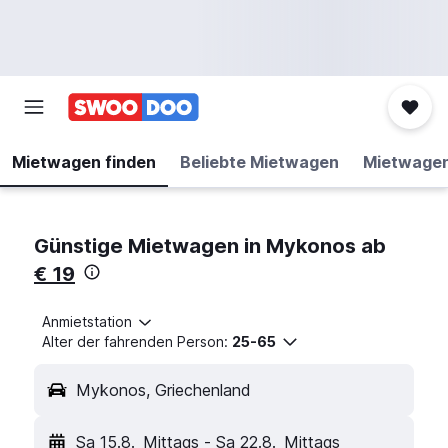
Mietwagen finden
Beliebte Mietwagen
Mietwage
Günstige Mietwagen in Mykonos ab
€ 19
Anmietstation
Alter der fahrenden Person:
25-65
Mykonos, Griechenland
Sa 15.8.
Mittags
-
Sa 22.8.
Mittags