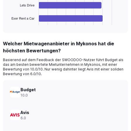
to
The
Lets Drive
60.
chart
has
1
Exer Rent a Car
X
End
of
axis
interactive
displaying
chart
categories.
Welcher Mietwagenanbieter in Mykonos hat die
Range:
höchsten Bewertungen?
4
categories.
Basierend auf dem Feedback der SWOODOO-Nutzer führt Budget als
The
das am besten bewertete Mietunternehmen in Mykonos, mit einer
chart
Bewertung von 10.0/10. Nur wenig dahinter liegt Avis mit einer soliden
has
Bewertung von 6.0/10.
1
Y
axis
Budget
displaying
10.0
values.
Range:
0
Avis
to
6.0
32.