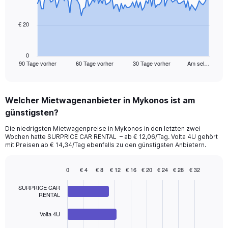
points.
€ 20
The
chart
has
1
0
90 Tage vorher
60 Tage vorher
30 Tage vorher
Am sel…
X
End
of
axis
interactive
displaying
chart
categories.
Welcher Mietwagenanbieter in Mykonos ist am
Range:
günstigsten?
91
categories.
Die niedrigsten Mietwagenpreise in Mykonos in den letzten zwei
The
Wochen hatte SURPRICE CAR RENTAL – ab € 12,06/Tag. Volta 4U gehört
chart
mit Preisen ab € 14,34/Tag ebenfalls zu den günstigsten Anbietern.
has
1
0
€ 4
€ 8
€ 12
€ 16
€ 20
€ 24
€ 28
€ 32
Y
Bar
Chart
axis
graphic.
chart
SURPRICE CAR
displaying
with
RENTAL
values.
4
Range:
bars.
Volta 4U
0