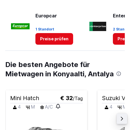
Europcar
Enterp
1 Standort
2 Stando
Preise prüfen
Preis
Die besten Angebote für
Mietwagen in Konyaalti, Antalya
Mini Hatch
€ 32
Suzuki Vit
/Tag
4
M
A/C
4
M