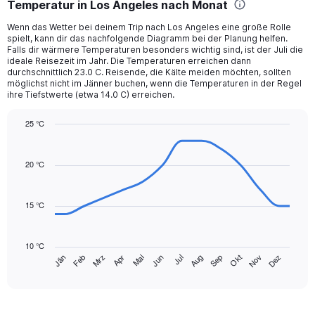
Temperatur in Los Angeles nach Monat
Range:
12
Wenn das Wetter bei deinem Trip nach Los Angeles eine große Rolle
categories.
spielt, kann dir das nachfolgende Diagramm bei der Planung helfen.
The
Falls dir wärmere Temperaturen besonders wichtig sind, ist der Juli die
chart
ideale Reisezeit im Jahr. Die Temperaturen erreichen dann
durchschnittlich 23.0 C. Reisende, die Kälte meiden möchten, sollten
has
möglichst nicht im Jänner buchen, wenn die Temperaturen in der Regel
1
ihre Tiefstwerte (etwa 14.0 C) erreichen.
Y
axis
25 °C
displaying
Line
values.
Chart
graphic.
chart
Range:
with
20 °C
0
14
to
data
120.
points.
15 °C
The
chart
10 °C
has
Mrz
Jun
Sep
Dez
Jän
Apr
Jul
Okt
Feb
Mai
Aug
Nov
1
End
of
X
interactive
axis
chart
displaying