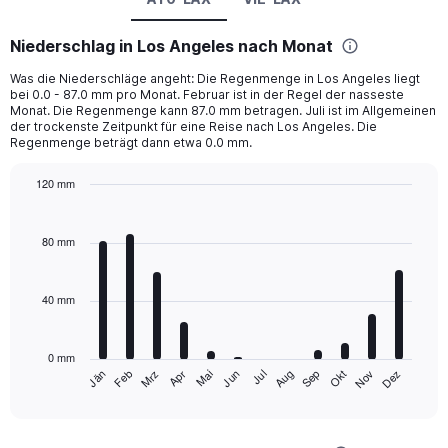
Niederschlag in Los Angeles nach Monat
Was die Niederschläge angeht: Die Regenmenge in Los Angeles liegt
bei 0.0 - 87.0 mm pro Monat. Februar ist in der Regel der nasseste
Monat. Die Regenmenge kann 87.0 mm betragen. Juli ist im Allgemeinen
der trockenste Zeitpunkt für eine Reise nach Los Angeles. Die
Regenmenge beträgt dann etwa 0.0 mm.
120 mm
Bar
Chart
graphic.
chart
with
80 mm
12
bars.
40 mm
The
chart
has
0 mm
1
Mrz
Jun
Sep
Dez
Jän
Apr
Jul
Okt
Feb
Mai
Aug
Nov
X
End
of
axis
interactive
displaying
chart
categories.