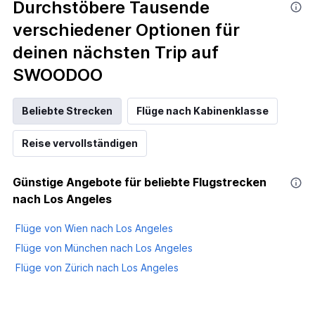
categories.
Durchstöbere Tausende
Range:
verschiedener Optionen für
14
categories.
deinen nächsten Trip auf
The
chart
SWOODOO
has
1
Y
Beliebte Strecken
Flüge nach Kabinenklasse
axis
displaying
Reise vervollständigen
values.
Range:
10
Günstige Angebote für beliebte Flugstrecken
to
nach Los Angeles
25.
Flüge von Wien nach Los Angeles
Flüge von München nach Los Angeles
Flüge von Zürich nach Los Angeles