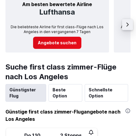
Am besten bewertete Airline
Lufthansa
Die beliebteste Airline für first class-Flüge nach Los
Airlines
Angeles in den vergangenen 7 Tagen
Angebote suchen
Suche first class zimmer-Flüge
nach Los Angeles
Günstigster
Beste
Schnellste
Flug
Option
Option
Günstige first class zimmer-Flugangebote nach
Los Angeles
Do 1.10.
2 Stopps