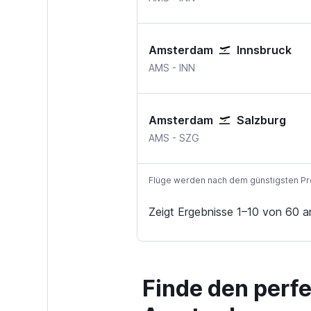
Amsterdam
Innsbruck
Amsterdam Schiphol
Innsbruck
AMS
-
INN
Amsterdam
Salzburg
Amsterdam Schiphol
Salzburg
AMS
-
SZG
Flüge werden nach dem günstigsten Preis
Zeigt Ergebnisse 1–10 von 60 a
Finde den perf