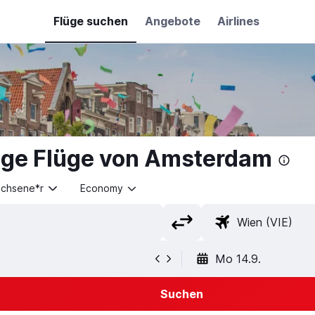
Flüge suchen
Angebote
Airlines
ige Flüge von Amsterdam
achsene*r
Economy
Mo 14.9.
Suchen