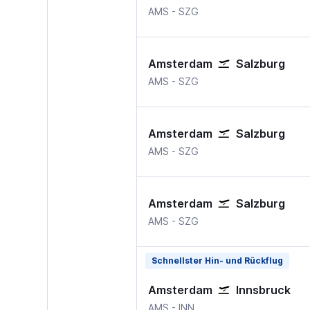
Amsterdam Schiphol
Salzburg
AMS
-
SZG
Amsterdam
Salzburg
Amsterdam Schiphol
Salzburg
AMS
-
SZG
Amsterdam
Salzburg
Amsterdam Schiphol
Salzburg
AMS
-
SZG
Amsterdam
Salzburg
Amsterdam Schiphol
Salzburg
AMS
-
SZG
Schnellster Hin- und Rückflug
Amsterdam
Innsbruck
Amsterdam Schiphol
Innsbruck
AMS
-
INN