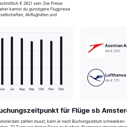
chnittlich € 282) sein. Die Preise
her kannst du günstigere Flugpreise
sellschaften, Abflughäfen und
Austrian A
Ab € 200
Lufthansa
Ab € 175
Jun
Jul
Aug
Sep
Okt
Nov
Dez
Buchungszeitpunkt für Flüge sb Amste
b Amsterdam zahlen musst, kann je nach Buchungsdatum schwanken.
esten, 72 Tage vor deiner Reise zu buchen. Flugpreise steigen et