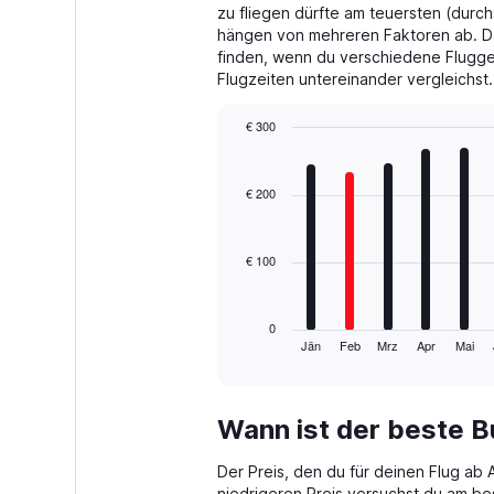
zu fliegen dürfte am teuersten (durchs
hängen von mehreren Faktoren ab. Da
finden, wenn du verschiedene Flugge
Flugzeiten untereinander vergleichst.
€ 300
Bar
Chart
graphic.
chart
with
€ 200
12
bars.
€ 100
The
chart
has
1
0
Jän
Feb
Mrz
Apr
Mai
X
End
of
axis
interactive
displaying
chart
categories.
Wann ist der beste 
Range:
12
Der Preis, den du für deinen Flug a
categories.
niedrigeren Preis versuchst du am b