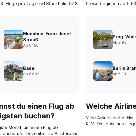
700 Flüge pro Tag) und Stockholm (518
Preise beginnen ab € 93
München–Franz Josef
Prag–Václ
Strauß
Ab € 93
Ab € 150
Basel
Berlin Bra
Ab € 602
Ab € 101
nst du einen Flug ab
Welche Airlin
igsten buchen?
Viele Airlines bieten Hin
KLM. Diese Airlines flieg
gste Monat, um einen Flug ab
 zu buchen. Im Dezember ab Amsterdam