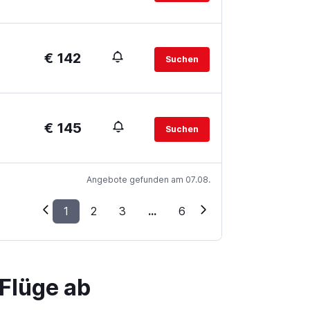
€ 142
Suchen
€ 145
Suchen
Angebote gefunden am 07.08.
1
2
3
...
6
Flüge ab