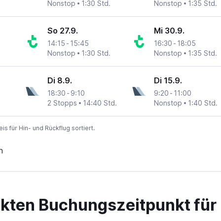
Nonstop
1:30 Std.
Nonstop
1:35 Std.
So 27.9.
Mi 30.9.
14:15
-
15:45
16:30
-
18:05
Nonstop
1:30 Std.
Nonstop
1:35 Std.
Di 8.9.
Di 15.9.
18:30
-
9:10
9:20
-
11:00
2 Stopps
14:40 Std.
Nonstop
1:40 Std.
 für Hin- und Rückflug sortiert.
n
ekten Buchungszeitpunkt für 