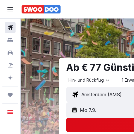
Flüge
Unterkünfte
Mietwagen
Ab € 77 Günst
Pauschalreisen
Mit KI planen
Hin- und Rückflug
1 Erw
Trips
Mo 7.9.
Deutsch