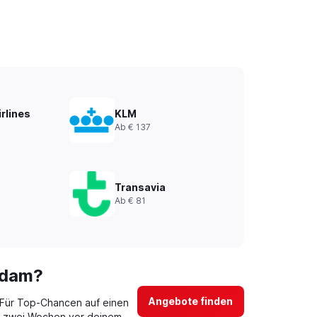
irlines
KLM
Ab € 137
Transavia
Ab € 81
rdam?
Angebote finden
 Für Top-Chancen auf einen
wa zwei Wochen vor deinem