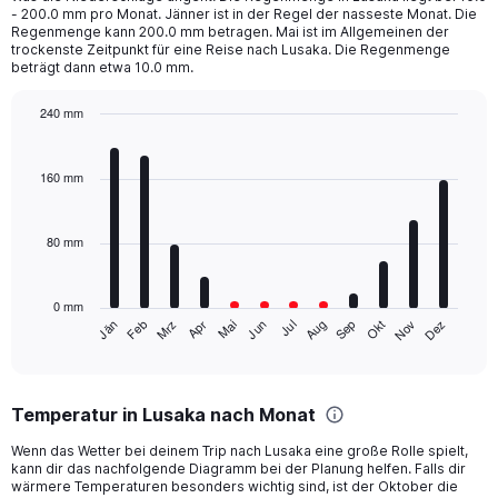
categories.
- 200.0 mm pro Monat. Jänner ist in der Regel der nasseste Monat. Die
The
Regenmenge kann 200.0 mm betragen. Mai ist im Allgemeinen der
chart
trockenste Zeitpunkt für eine Reise nach Lusaka. Die Regenmenge
beträgt dann etwa 10.0 mm.
has
1
Y
240 mm
axis
Bar
Chart
displaying
graphic.
chart
with
values.
160 mm
12
Range:
bars.
0
to
80 mm
The
1250.
chart
has
0 mm
1
Mrz
Jun
Sep
Dez
Jän
Apr
Jul
Okt
Feb
Mai
Aug
Nov
X
End
of
axis
interactive
displaying
chart
categories.
Temperatur in Lusaka nach Monat
Range:
12
Wenn das Wetter bei deinem Trip nach Lusaka eine große Rolle spielt,
categories.
kann dir das nachfolgende Diagramm bei der Planung helfen. Falls dir
The
wärmere Temperaturen besonders wichtig sind, ist der Oktober die