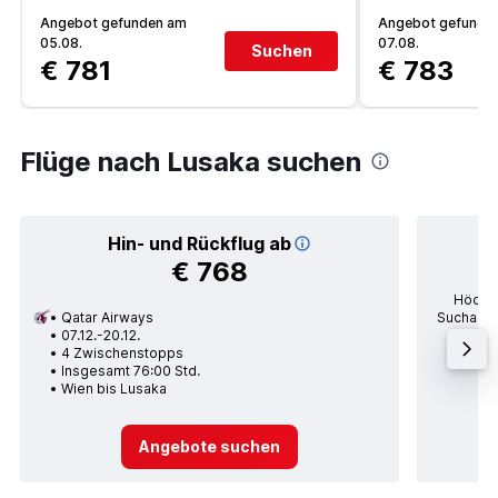
Angebot gefunden am
Angebot gefunde
05.08.
07.08.
Suchen
€ 781
€ 783
Flüge nach Lusaka suchen
Hin- und Rückflug ab
€ 768
Höchst
Qatar Airways
Suchanfra
07.12.-20.12.
po
4 Zwischenstopps
Durc
Insgesamt 76:00 Std.
Wien bis Lusaka
Angebote suchen