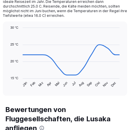
chart
ideale Reisezeit im Jahr. Die Temperaturen erreichen dann
durchschnittlich 25.0 C. Reisende, die Kälte meiden möchten, sollten
has
möglichst nicht im Juni buchen, wenn die Temperaturen in der Regel ihre
1
Tiefstwerte (etwa 16.0 C) erreichen.
Y
axis
30 °C
displaying
Line
values.
Chart
graphic.
chart
Range:
with
25 °C
0
14
to
data
240.
points.
20 °C
The
chart
15 °C
has
Mrz
Jun
Sep
Dez
Jän
Apr
Jul
Okt
Feb
Mai
Aug
Nov
1
End
of
X
interactive
axis
chart
displaying
categories.
Bewertungen von
Range:
Fluggesellschaften, die Lusaka
14
categories.
anfliegen
The