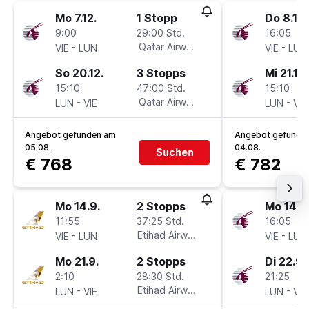
Mo 7.12.
1 Stopp
Do 8.10.
9:00
29:00 Std.
16:05
-
Qatar Airways
-
VIE
LUN
VIE
LUN
So 20.12.
3 Stopps
Mi 21.10.
15:10
47:00 Std.
15:10
-
Qatar Airways
-
LUN
VIE
LUN
VIE
Angebot gefunden am
Angebot gefunde
05.08.
04.08.
Suchen
€ 768
€ 782
Mo 14.9.
2 Stopps
Mo 14.9
11:55
37:25 Std.
16:05
-
Etihad Airways
-
VIE
LUN
VIE
LUN
Mo 21.9.
2 Stopps
Di 22.9.
2:10
28:30 Std.
21:25
-
Etihad Airways
-
LUN
VIE
LUN
VIE