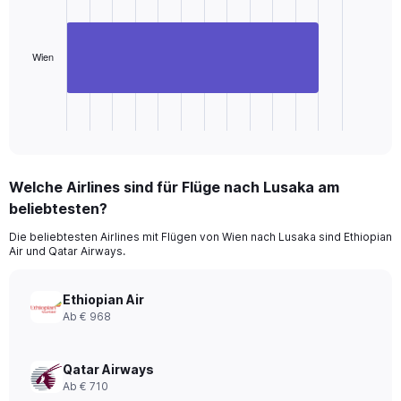
1
bar.
The
Wien
chart
has
1
X
End
of
axis
interactive
displaying
chart
categories.
Welche Airlines sind für Flüge nach Lusaka am
Range:
beliebtesten?
1
categories.
Die beliebtesten Airlines mit Flügen von Wien nach Lusaka sind Ethiopian
The
Air und Qatar Airways.
chart
has
1
Ethiopian Air
Y
Ab € 968
axis
displaying
values.
Qatar Airways
Range:
Ab € 710
0