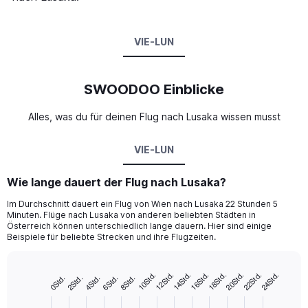
VIE-LUN
SWOODOO Einblicke
Alles, was du für deinen Flug nach Lusaka wissen musst
VIE-LUN
Wie lange dauert der Flug nach Lusaka?
Im Durchschnitt dauert ein Flug von Wien nach Lusaka 22 Stunden 5
Minuten. Flüge nach Lusaka von anderen beliebten Städten in
Österreich können unterschiedlich lange dauern. Hier sind einige
Beispiele für beliebte Strecken und ihre Flugzeiten.
14Std.
20Std.
10Std.
16Std.
22Std.
12Std.
18Std.
24Std.
2Std.
8Std.
4Std.
0Std.
6Std.
Bar
Chart
graphic.
chart
with