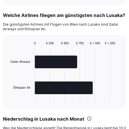
to
1440.
Welche Airlines fliegen am günstigsten nach Lusaka?
Die günstigsten Airlines mit Flügen von Wien nach Lusaka sind Qatar
Airways und Ethiopian Air.
0
€ 250
€ 500
€ 750
€ 1 000
€ 1 250
Bar
Chart
graphic.
chart
with
2
Qatar Airways
bars.
The
chart
has
Ethiopian Air
1
X
End
of
axis
interactive
displaying
chart
categories.
Niederschlag in Lusaka nach Monat
Range:
2
Was die Niederschläge angeht: Die Regenmenge in Lusaka liegt bei 10.0