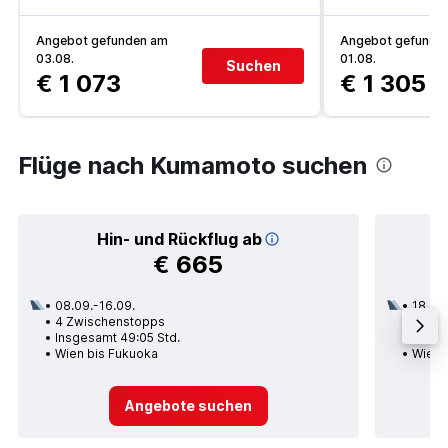
Angebot gefunden am
Angebot gefunde
03.08.
01.08.
Suchen
€ 1 073
€ 1 305
Flüge nach Kumamoto suchen
Hin- und Rückflug ab
€ 665
08.09.-16.09.
18.08.
4 Zwischenstopps
3 Zwi
Insgesamt 49:05 Std.
Insge
Wien bis Fukuoka
Wien 
Angebote suchen