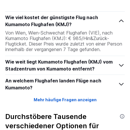
categories.
The
chart
Wie viel kostet der günstigste Flug nach
has
1
Kumamoto Flughafen (KMJ)?
Y
Von Wien, Wien-Schwechat Flughafen (VIE), nach
axis
Kumamoto Flughafen (KMJ): € 985/Hin&Zurück-
displaying
Flugticket. Dieser Preis wurde zuletzt von einer Person
values.
innerhalb der vergangenen 7 Tage gefunden.
Range:
0
Wie weit liegt Kumamoto Flughafen (KMJ) vom
to
30.
Stadzentrum von Kumamoto entfernt?
An welchem Flughafen landen Flüge nach
Kumamoto?
Mehr häufige Fragen anzeigen
Durchstöbere Tausende
verschiedener Optionen für