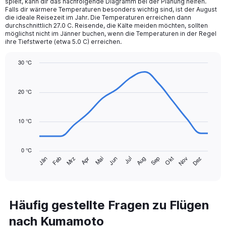
spielt, kann dir das nachfolgende Diagramm bei der Planung helfen.
The
Falls dir wärmere Temperaturen besonders wichtig sind, ist der August
chart
die ideale Reisezeit im Jahr. Die Temperaturen erreichen dann
durchschnittlich 27.0 C. Reisende, die Kälte meiden möchten, sollten
has
möglichst nicht im Jänner buchen, wenn die Temperaturen in der Regel
1
ihre Tiefstwerte (etwa 5.0 C) erreichen.
Y
axis
30 °C
displaying
Line
values.
Chart
graphic.
chart
Range:
with
20 °C
0
14
to
data
450.
points.
10 °C
The
chart
0 °C
has
Mrz
Jun
Sep
Dez
Jän
Apr
Jul
Okt
Feb
Mai
Aug
Nov
1
End
of
X
interactive
axis
chart
displaying
categories.
Häufig gestellte Fragen zu Flügen
Range:
nach Kumamoto
14