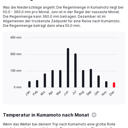
1
Was die Niederschläge angeht: Die Regenmenge in Kumamoto liegt bei
categories.
50.0 - 360.0 mm pro Monat. Juni ist in der Regel der nasseste Monat.
The
Die Regenmenge kann 360.0 mm betragen. Dezember ist im
chart
Allgemeinen der trockenste Zeitpunkt für eine Reise nach Kumamoto.
Die Regenmenge beträgt dann etwa 50.0 mm.
has
1
Y
450 mm
axis
Bar
Chart
displaying
graphic.
chart
with
values.
300 mm
12
Range:
bars.
0
to
150 mm
The
2520.
chart
has
0 mm
1
Mrz
Jun
Sep
Dez
Jän
Apr
Jul
Okt
Feb
Mai
Aug
Nov
X
End
of
axis
interactive
displaying
chart
categories.
Temperatur in Kumamoto nach Monat
Range:
12
Wenn das Wetter bei deinem Trip nach Kumamoto eine große Rolle
categories.