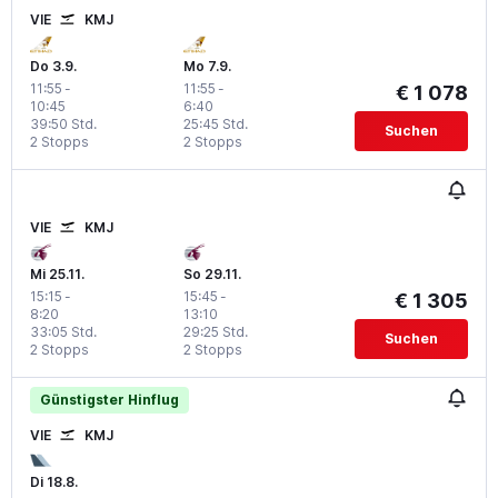
VIE
KMJ
Do 3.9.
Mo 7.9.
11:55
-
11:55
-
€ 1 078
10:45
6:40
39:50 Std.
25:45 Std.
Suchen
2 Stopps
2 Stopps
VIE
KMJ
Mi 25.11.
So 29.11.
15:15
-
15:45
-
€ 1 305
8:20
13:10
33:05 Std.
29:25 Std.
Suchen
2 Stopps
2 Stopps
Günstigster Hinflug
VIE
KMJ
Di 18.8.