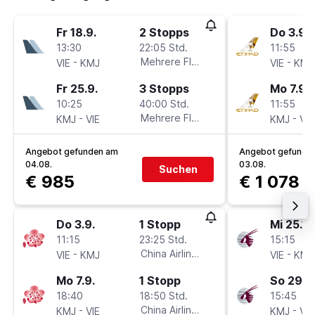
Fr 18.9.
2 Stopps
Do 3.9.
13:30
22:05 Std.
11:55
-
Mehrere Fluglinien
-
VIE
KMJ
VIE
KMJ
Fr 25.9.
3 Stopps
Mo 7.9.
10:25
40:00 Std.
11:55
-
Mehrere Fluglinien
-
KMJ
VIE
KMJ
VIE
Angebot gefunden am
Angebot gefunde
04.08.
03.08.
Suchen
€ 985
€ 1 078
Do 3.9.
1 Stopp
Mi 25.11.
11:15
23:25 Std.
15:15
-
China Airlines
-
VIE
KMJ
VIE
KMJ
Mo 7.9.
1 Stopp
So 29.11
18:40
18:50 Std.
15:45
-
China Airlines
-
KMJ
VIE
KMJ
VIE