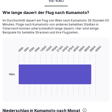
VIE-KMJ
Wie lange dauert der Flug nach Kumamoto?
Im Durchschnitt dauert ein Flug von Wien nach Kumamoto 39 Stunden 50
Minuten. Flüge nach Kumamoto von anderen beliebten Städten in
Österreich können unterschiedlich lange dauern. Hier sind einige
Beispiele für beliebte Strecken und ihre Flugzeiten.
15Std.
36Std.
30Std.
24Std.
18Std.
39Std.
12Std.
33Std.
27Std.
21Std.
42Std.
9Std.
3Std.
6Std.
0Std.
Bar
Chart
graphic.
chart
with
1
bar.
The
Wien
chart
has
1
X
End
of
axis
interactive
displaying
chart
categories.
Niederschlag in Kumamoto nach Monat
Range: