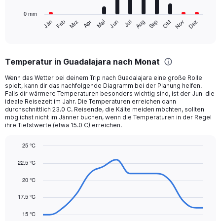
has
0 mm
1
Mrz
Jun
Sep
Dez
Jän
Apr
Jul
Okt
Feb
Mai
Aug
Nov
X
End
of
axis
interactive
displaying
chart
categories.
Temperatur in Guadalajara nach Monat
Range:
12
Wenn das Wetter bei deinem Trip nach Guadalajara eine große Rolle
categories.
spielt, kann dir das nachfolgende Diagramm bei der Planung helfen.
The
Falls dir wärmere Temperaturen besonders wichtig sind, ist der Juni die
chart
ideale Reisezeit im Jahr. Die Temperaturen erreichen dann
durchschnittlich 23.0 C. Reisende, die Kälte meiden möchten, sollten
has
möglichst nicht im Jänner buchen, wenn die Temperaturen in der Regel
1
ihre Tiefstwerte (etwa 15.0 C) erreichen.
Y
axis
25 °C
displaying
Line
values.
Chart
22.5 °C
graphic.
chart
Range:
with
0
20 °C
14
to
data
300.
points.
17.5 °C
15 °C
The