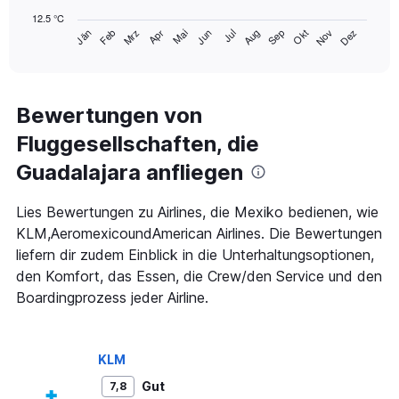
chart
12.5 °C
has
Mrz
Jun
Sep
Dez
Jän
Apr
Jul
Okt
Feb
Mai
Aug
Nov
1
End
of
X
interactive
axis
chart
displaying
categories.
Bewertungen von
Range:
Fluggesellschaften, die
14
categories.
Guadalajara anfliegen
The
chart
has
Lies Bewertungen zu Airlines, die Mexiko bedienen, wie
1
KLM,AeromexicoundAmerican Airlines. Die Bewertungen
Y
liefern dir zudem Einblick in die Unterhaltungsoptionen,
axis
den Komfort, das Essen, die Crew/den Service und den
displaying
values.
Boardingprozess jeder Airline.
Range:
12.5
to
KLM
25.
Gut
7,8