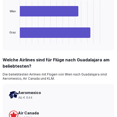
with
2
Wien
bars.
The
chart
has
Graz
1
X
End
of
axis
interactive
displaying
chart
categories.
Welche Airlines sind für Flüge nach Guadalajara am
Range:
beliebtesten?
2
categories.
Die beliebtesten Airlines mit Flügen von Wien nach Guadalajara sind
The
Aeromexico, Air Canada und KLM.
chart
has
1
Aeromexico
Y
Ab € 644
axis
displaying
values.
Air Canada
Range: