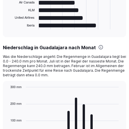
Air Canada
The
KLM
chart
has
United Airlines
1
Iberia
X
End
of
axis
interactive
displaying
chart
categories.
Niederschlag in Guadalajara nach Monat
Range:
6
Was die Niederschläge angeht: Die Regenmenge in Guadalajara liegt bei
categories.
0.0 - 240.0 mm pro Monat. Juli ist in der Regel der nasseste Monat. Die
The
Regenmenge kann 240.0 mm betragen. Februar ist im Allgemeinen der
chart
trockenste Zeitpunkt für eine Reise nach Guadalajara. Die Regenmenge
beträgt dann etwa 0.0 mm.
has
1
Y
300 mm
axis
Bar
Chart
displaying
graphic.
chart
with
values.
200 mm
12
Range:
bars.
0
to
100 mm
The
1500.
chart