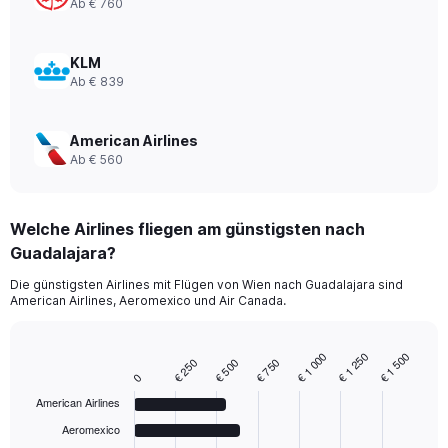
Ab € 760
0
to
1560.
KLM
Ab € 839
American Airlines
Ab € 560
Welche Airlines fliegen am günstigsten nach
Guadalajara?
Die günstigsten Airlines mit Flügen von Wien nach Guadalajara sind
American Airlines, Aeromexico und Air Canada.
€ 1 250
€ 1 000
€ 1 500
€ 500
€ 250
€ 750
Bar
Chart
0
graphic.
chart
with
American Airlines
6
bars.
Aeromexico