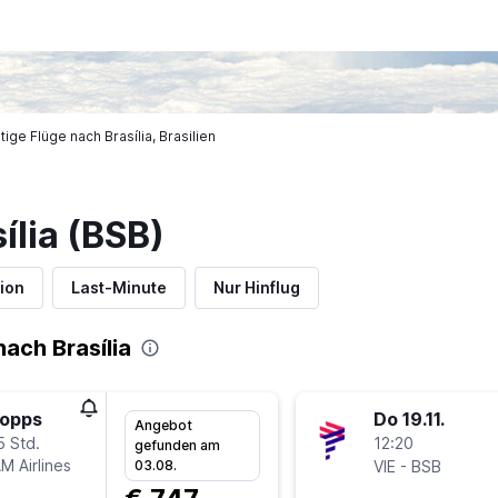
ige Flüge nach Brasília, Brasilien
ília (BSB)
ion
Last-Minute
Nur Hinflug
ach Brasília
topps
Do 19.11.
Angebot
5 Std.
12:20
gefunden am
M Airlines
-
03.08.
VIE
BSB