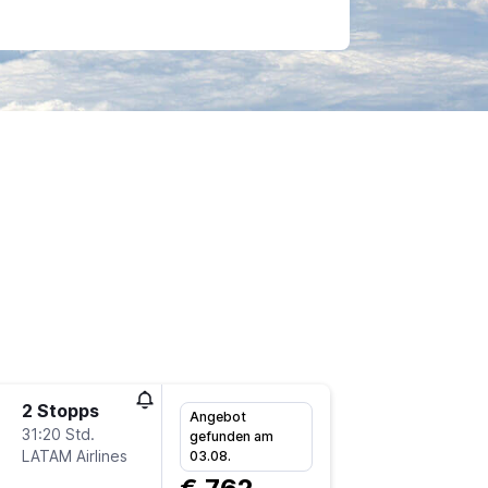
2 Stopps
Mi 18.11
Angebot
31:20 Std.
7:05
gefunden am
LATAM Airlines
-
03.08.
VIE
BS