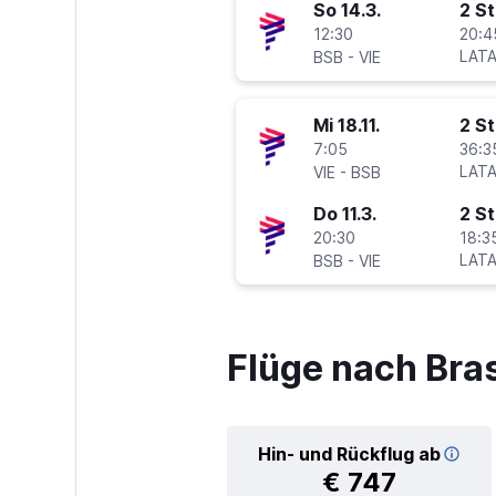
So 14.3.
2 S
12:30
20:4
-
LATA
BSB
VIE
Mi 18.11.
2 S
7:05
36:3
-
LATA
VIE
BSB
Do 11.3.
2 S
20:30
18:3
-
LATA
BSB
VIE
Flüge nach Bras
Hin- und Rückflug ab
€ 747