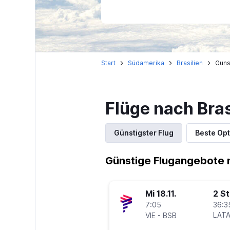
Start
Südamerika
Brasilien
Günst
Flüge nach Bras
Günstigster Flug
Beste Opt
Günstige Flugangebote n
Mi 18.11.
2 S
7:05
36:3
-
LATA
VIE
BSB