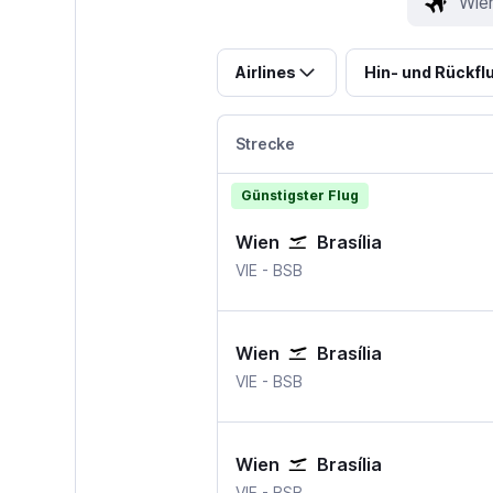
Airlines
Hin- und Rückfl
Strecke
Günstigster Flug
Wien
Brasília
Wien-Schwechat
Brasília
VIE
-
BSB
Wien
Brasília
Wien-Schwechat
Brasília
VIE
-
BSB
Wien
Brasília
Wien-Schwechat
Brasília
VIE
-
BSB