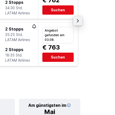
€ 762
2 Stopps
Sa 13.3
34:30 Std.
5:35
Suchen
LATAM Airlines
-
BSB
VI
2 Stopps
Sa 21.11
Angebot
35:25 Std.
6:50
gefunden am
LATAM Airlines
-
03.08.
VIE
BS
€ 763
2 Stopps
So 14.3
18:35 Std.
8:25
Suchen
LATAM Airlines
-
BSB
VI
Am günstigsten im
Durchschnittl
Mai
€ 1