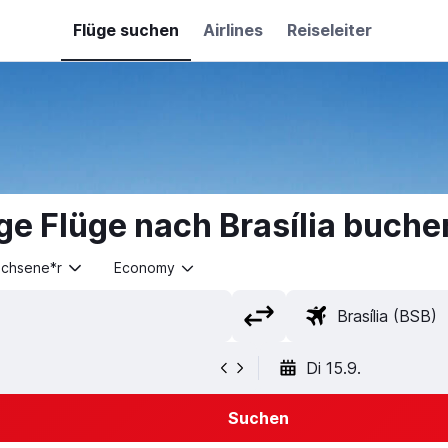
Flüge suchen
Airlines
Reiseleiter
ge Flüge nach Brasília buche
achsene*r
Economy
Di 15.9.
Suchen