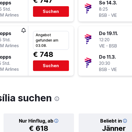
€ 747
topps
So 14.3.
5 Std.
8:25
Suchen
M Airlines
-
BSB
VIE
topps
Do 19.11.
Angebot
5 Std.
12:20
gefunden am
M Airlines
-
03.08.
VIE
BSB
€ 748
topps
Do 11.3.
5 Std.
20:30
Suchen
M Airlines
-
BSB
VIE
ília suchen
Nur Hinflug, ab
Beliebt in
€ 618
Jänner