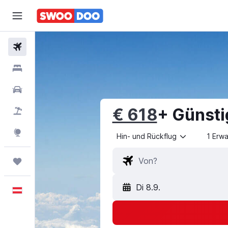
Flüge
Hotels
Mietwagen
€ 618
+ Günsti
Pauschalreisen
Explore
Hin- und Rückflug
1 Erw
Trips
Di 8.9.
Deutsch