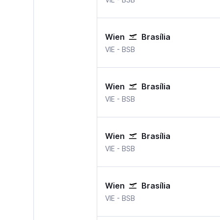
Wien
Brasília
Wien-Schwechat
Brasília
VIE
-
BSB
Wien
Brasília
Wien-Schwechat
Brasília
VIE
-
BSB
Wien
Brasília
Wien-Schwechat
Brasília
VIE
-
BSB
Wien
Brasília
Wien-Schwechat
Brasília
VIE
-
BSB