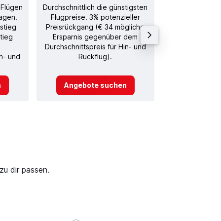
 Flügen
Durchschnittlich die günstigsten
Durchschnitt
agen.
Flugpreise. 3% potenzieller
Rückflug in
stieg
Preisrückgang (€ 34 mögliche
tieg
Ersparnis gegenüber dem
Durchschnittspreis für Hin- und
in- und
Rückflug).
n
Angebote suchen
Angebot
zu dir passen.