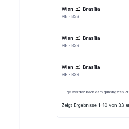
Wien
Brasília
Wien-Schwechat
Brasília
VIE
-
BSB
Wien
Brasília
Wien-Schwechat
Brasília
VIE
-
BSB
Wien
Brasília
Wien-Schwechat
Brasília
VIE
-
BSB
Flüge werden nach dem günstigsten Preis
Zeigt Ergebnisse 1–10 von 33 a