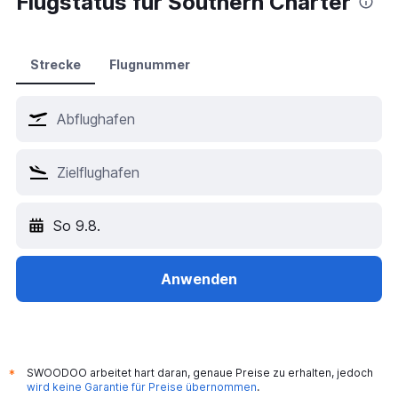
Flugstatus für Southern Charter
Hotels in Istanbul
Hotels in Wien
Hotels in Antalya
Strecke
Flugnummer
Hotels in Palma de Mallorca
Hotels in Dubai
Hotels in London
Hotels in Barcelona
Hotels in Bangkok
Hotels in Jesolo
So 9.8.
Hotels in München
Hotels in Hurghada
Hotels in Venedig
Anwenden
SWOODOO arbeitet hart daran, genaue Preise zu erhalten, jedoch
*
wird keine Garantie für Preise übernommen
.