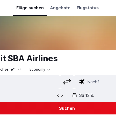
Flüge suchen
Angebote
Flugstatus
t SBA Airlines
achsene*r
Economy
Sa 12.9.
Suchen