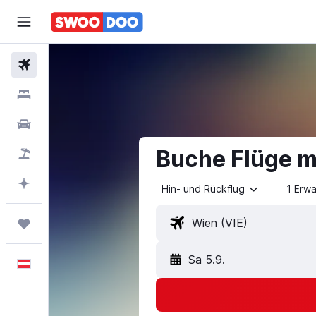
Flüge
Unterkünfte
Mietwagen
Buche Flüge mi
Pauschalreisen
Mit KI planen
Hin- und Rückflug
1 Erw
Trips
Sa 5.9.
Deutsch