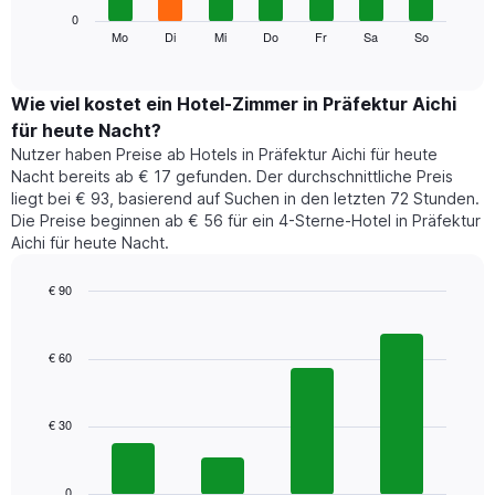
die
Das
0
Monate
folgende
Mo
Di
Mi
Do
Fr
Sa
So
End
anzeigt.
of
Diagramm
Das
interactive
zeigt
chart
Diagramm
den
Wie viel kostet ein Hotel-Zimmer in Präfektur Aichi
hat
durchschnittlichen
1
für heute Nacht?
Preis
Y-
Nutzer haben Preise ab Hotels in Präfektur Aichi für heute
eines
Achse,
Nacht bereits ab € 17 gefunden. Der durchschnittliche Preis
Zimmers
die
liegt bei € 93, basierend auf Suchen in den letzten 72 Stunden.
für
den
Die Preise beginnen ab € 56 für ein 4-Sterne-Hotel in Präfektur
den
durchschnittlichen
Aichi für heute Nacht.
jeweiligen
Zimmerpreis
Wochentag.
anzeigt.
Das
€ 90
Diagramm
Bar
Chart
hat
graphic.
chart
1
with
€ 60
4
X-
bars.
Achse,
die
€ 30
Das
die
folgende
Wochentage
Diagramm
anzeigt.
zeigt
0