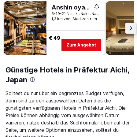
Tage
gefunden
vor
Anshin oyado Woman & Man Nagoya
wurde.
dem
3-19-21 Nishiki, Naka, Nagoya, Japan
Aufenthalt
1,3 km vom Stadtzentrum
anzeigt
Das
Diagramm
€ 49
hat
Zum Angebot
1
Y-
Achse,
die
Günstige Hotels in Präfektur Aichi,
den
durchschnittlichen
Japan
Zimmerpreis
anzeigt
Solltest du nur über ein begrenztes Budget verfügen,
dann sind zu den ausgewählten Daten dies die
günstigsten verfügbaren Hotels in Präfektur Aichi. Die
Preise können abhängig vom ausgewählten Datum
variieren, nutze deshalb das Suchformular oben auf der
Seite, um weitere Optionen einzusehen, solltest du