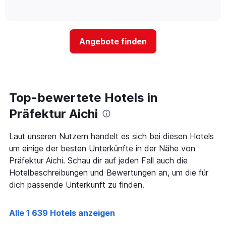
Hotelkategorien
of
wie
anzeigt.
interactive
nach
sich
chart
Sternen
der
anzeigt
Preis
Das
Angebote finden
für
Diagramm
ein
hat
Zimmer
1
ändert,
Y-
je
Achse,
näher
Top-bewertete Hotels in
die
das
den
Aufenthaltsdatum
Präfektur Aichi
durchschnittlichen
rückt.
Zimmerpreis
Das
Laut unseren Nutzern handelt es sich bei diesen Hotels
an
Diagramm
diesem
um einige der besten Unterkünfte in der Nähe von
hat
Wochenende
1
Präfektur Aichi. Schau dir auf jeden Fall auch die
anzeigt,
X-
Hotelbeschreibungen und Bewertungen an, um die für
der
Achse,
dich passende Unterkunft zu finden.
in
die
den
die
letzten
Anzahl
Alle 1 639 Hotels anzeigen
3
der
Tagen