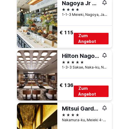
Nagoya Jr Gate Tower Hotel
4 Sterne
1-1-3 Meieki, Nagoya, Japan
€ 115
Zum
Angebot
Hilton Nagoya
5 Sterne
1-3-3 Sakae, Naka-ku, Nagoya, Japan
€ 136
Zum
Angebot
Mitsui Garden Hotel Nagoya Premier
4 Sterne
Nakamura-ku, Meieki 4-11-27, Nagoya, Japan