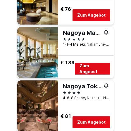
€ 76
Zum Angebot
Nagoya Marriott Associa Hotel
5 Sterne
1-1-4 Meieki, Nakamura-ku, Nagoya, Japan
€ 189
Zum
Angebot
Nagoya Tokyu Hotel
4 Sterne
4-6-8 Sakae, Naka-ku, Nagoya, Japan
€ 81
Zum Angebot