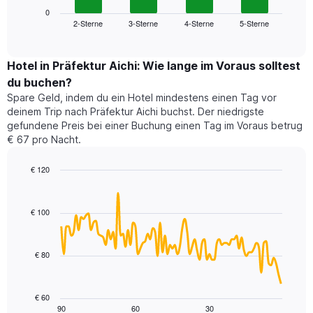
die
zeigt
0
die
2-Sterne
3-Sterne
4-Sterne
5-Sterne
den
End
Hotelkategorien
of
durchschnittlichen
nach
interactive
Zimmerpreis
chart
Sternen
für
Hotel in Präfektur Aichi: Wie lange im Voraus solltest
anzeigt
dieses
du buchen?
Das
Wochenende
Diagramm
Spare Geld, indem du ein Hotel mindestens einen Tag vor
in
hat
deinem Trip nach Präfektur Aichi buchst. Der niedrigste
den
1
gefundene Preis bei einer Buchung einen Tag im Voraus betrug
letzten
Y-
€ 67 pro Nacht.
3
Achse,
Tagen,
die
€ 120
aggregiert
den
nach
Line
Chart
durchschnittlichen
graphic.
chart
Sternebewertung.
Zimmerpreis
with
Das
€ 100
für
90
Diagramm
heute
data
hat
points.
Nacht
1
in
€ 80
X-
Das
den
Achse,
folgende
letzten
die
Diagramm
3
€ 60
die
zeigt,
Tagen
90
60
30
End