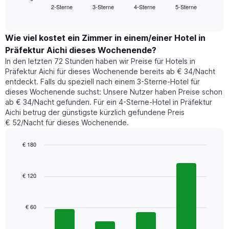
Das
2-Sterne
3-Sterne
4-Sterne
5-Sterne
den
End
Diagramm
of
durchschnittlichen
hat
interactive
Zimmerpreis,
chart
1
der
Wie viel kostet ein Zimmer in einem/einer Hotel in
Y-
für
Achse,
Präfektur Aichi dieses Wochenende?
heute
die
In den letzten 72 Stunden haben wir Preise für Hotels in
Nacht
den
Präfektur Aichi für dieses Wochenende bereits ab € 34/Nacht
in
durchschnittlichen
entdeckt. Falls du speziell nach einem 3-Sterne-Hotel für
den
Zimmerpreis
dieses Wochenende suchst: Unsere Nutzer haben Preise schon
letzten
anzeigt.
ab € 34/Nacht gefunden. Für ein 4-Sterne-Hotel in Präfektur
3
Aichi betrug der günstigste kürzlich gefundene Preis
Tagen
€ 52/Nacht für dieses Wochenende.
gefunden
wurde,
aggregiert
€ 180
nach
Bar
Chart
Sternebewertung.
graphic.
chart
with
Das
€ 120
4
Diagramm
bars.
hat
1
€ 60
Das
X-
folgende
Achse,
Diagramm