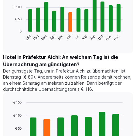
Bar
Chart
graphic.
chart
€ 100
with
12
€ 50
bars.
0
Das
Jän
Feb
Mrz
Apr
Mai
Jun
Jul
Aug
Sep
Okt
Nov
Dez
folgende
End
of
Diagramm
interactive
zeigt
chart
den
Hotel in Präfektur Aichi: An welchem Tag ist die
durchschnittlichen
Übernachtung am günstigsten?
Zimmerpreis
Der günstigste Tag, um in Präfektur Aichi zu übernachten, ist
im
Dienstag (€ 89). Andererseits können Reisende damit rechnen,
jeweiligen
an einem Samstag am meisten zu zahlen. Dann beträgt der
Monat
durchschnittliche Übernachtungspreis € 116.
an.
Das
Diagramm
€ 150
hat
Bar
Chart
1
graphic.
chart
€ 100
with
X-
7
Achse,
€ 50
bars.
die