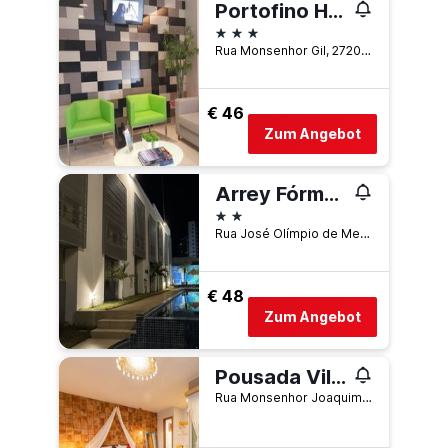
Portofino Hotel
3 Sterne
Rua Monsenhor Gil, 2720, Teresina, Brasilien
€ 46
Zum Angebot
Arrey Fórmula Hotel - Teresina
2 Sterne
Rua José Olímpio de Melo, 3330, Teresina, Brasilien
€ 48
Zum Angebot
Pousada Vila Parnaiba
Rua Monsenhor Joaquim Lopes, 500, Parnaiba, Brasilien