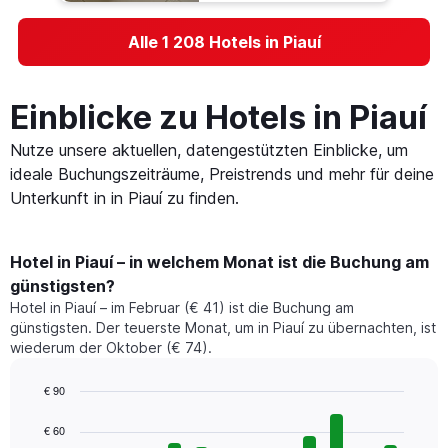
Alle 1 208 Hotels in Piauí
Einblicke zu Hotels in Piauí
Nutze unsere aktuellen, datengestützten Einblicke, um
ideale Buchungszeiträume, Preistrends und mehr für deine
Unterkunft in in Piauí zu finden.
Hotel in Piauí – in welchem Monat ist die Buchung am
günstigsten?
Hotel in Piauí – im Februar (€ 41) ist die Buchung am
günstigsten. Der teuerste Monat, um in Piauí zu übernachten, ist
wiederum der Oktober (€ 74).
€ 90
Bar
Chart
graphic.
chart
€ 60
with