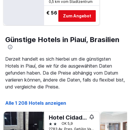
0,5 km vom Stadtzentrum
anzeigt
Das
€ 56
Diagramm
Zum Angebot
hat
1
Y-
Achse,
Günstige Hotels in Piauí, Brasilien
die
den
durchschnittlichen
Derzeit handelt es sich hierbei um die günstigsten
Zimmerpreis
anzeigt
Hotels in Piauí, die wir für die ausgewählten Daten
gefunden haben. Da die Preise abhängig vom Datum
variieren können, ändere die Daten, falls du flexibel bist,
und vergleiche die Preise.
Alle 1 208 Hotels anzeigen
Hotel Cidade Verde econômico
2 Sterne
OK 5,9
2783 Av. Pres. Getúlio Vargas, Teresina, Brasilien