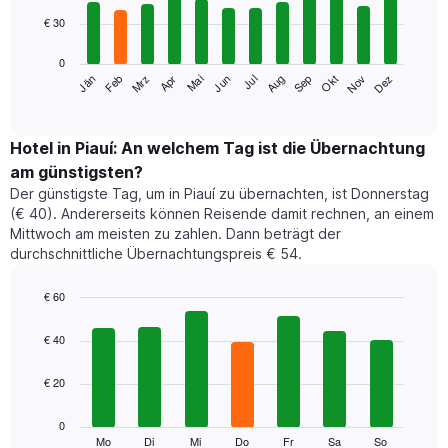
12
€ 30
bars.
0
Das
Jän
Feb
Mrz
Apr
Mai
Jun
Jul
Aug
Sep
Okt
Nov
Dez
folgende
End
of
Diagramm
interactive
zeigt
chart
den
Hotel in Piauí: An welchem Tag ist die Übernachtung
durchschnittlichen
am günstigsten?
Zimmerpreis
Der günstigste Tag, um in Piauí zu übernachten, ist Donnerstag
im
(€ 40). Andererseits können Reisende damit rechnen, an einem
jeweiligen
Mittwoch am meisten zu zahlen. Dann beträgt der
Monat
durchschnittliche Übernachtungspreis € 54.
an.
Das
Diagramm
€ 60
hat
Bar
Chart
1
graphic.
chart
€ 40
with
X-
7
Achse,
€ 20
bars.
die
die
Das
0
Monate
folgende
Mo
Di
Mi
Do
Fr
Sa
So
End
anzeigt.