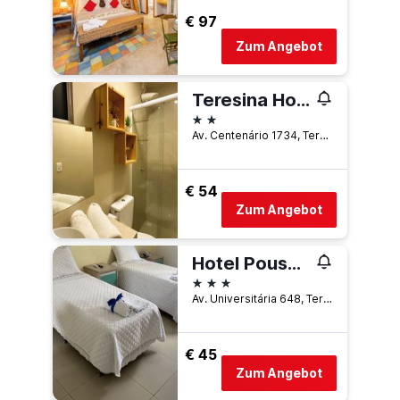
€ 97
Zum Angebot
Teresina Hotel
2 Sterne
Av. Centenário 1734, Teresina, Brasilien
€ 54
Zum Angebot
Hotel Pousada Universitaria
3 Sterne
Av. Universitária 648, Teresina, Brasilien
€ 45
Zum Angebot