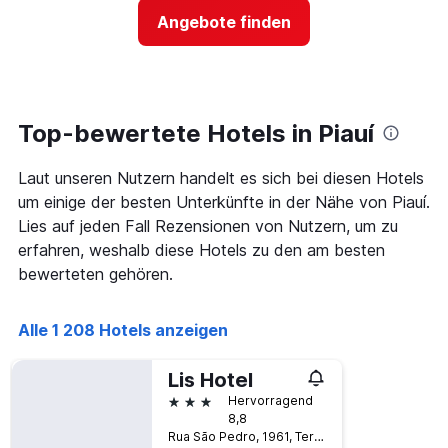
hat
Preis
1
Angebote finden
für
Y-
ein
Achse,
Zimmer
die
ändert,
den
je
durchschnittlichen
näher
Top-bewertete Hotels in Piauí
Zimmerpreis
das
anzeigt.
Aufenthaltsdatum
Laut unseren Nutzern handelt es sich bei diesen Hotels
rückt.
Das
um einige der besten Unterkünfte in der Nähe von Piauí.
Diagramm
Lies auf jeden Fall Rezensionen von Nutzern, um zu
hat
erfahren, weshalb diese Hotels zu den am besten
1
bewerteten gehören.
X-
Achse,
die
Alle 1 208 Hotels anzeigen
die
Anzahl
der
Lis Hotel
Tage
3 Sterne
Hervorragend
vor
8,8
dem
Rua São Pedro, 1961, Teresina, Brasilien
Aufenthalt