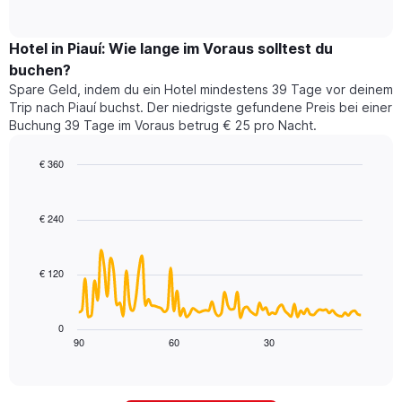
of
Diagramm
Das
interactive
zeigt
chart
Diagramm
den
Hotel in Piauí: Wie lange im Voraus solltest du
hat
durchschnittlichen
1
buchen?
Preis
Y-
Spare Geld, indem du ein Hotel mindestens 39 Tage vor deinem
eines
Achse,
Trip nach Piauí buchst. Der niedrigste gefundene Preis bei einer
Zimmers
die
Buchung 39 Tage im Voraus betrug € 25 pro Nacht.
für
den
den
durchschnittlichen
jeweiligen
€ 360
Zimmerpreis
Wochentag.
Line
anzeigt.
Chart
Das
graphic.
chart
with
Diagramm
€ 240
90
hat
data
1
points.
X-
€ 120
Achse,
Das
die
folgende
die
Diagramm
0
Wochentage
zeigt,
90
60
30
End
anzeigt.
of
wie
Das
interactive
sich
chart
Diagramm
der