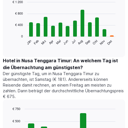
€ 1 200
Bar
Chart
graphic.
chart
€ 800
with
12
€ 400
bars.
0
Das
Jän
Feb
Mrz
Apr
Mai
Jun
Jul
Aug
Sep
Okt
Nov
Dez
folgende
End
of
Diagramm
interactive
zeigt
chart
den
Hotel in Nusa Tenggara Timur: An welchem Tag ist
durchschnittlichen
die Übernachtung am günstigsten?
Zimmerpreis
Der günstigste Tag, um in Nusa Tenggara Timur zu
im
übernachten, ist Samstag (€ 181). Andererseits können
jeweiligen
Reisende damit rechnen, an einem Freitag am meisten zu
Monat
zahlen. Dann beträgt der durchschnittliche Übernachtungspreis
an.
€ 675.
Das
Diagramm
hat
€ 750
1
Bar
Chart
X-
graphic.
chart
€ 500
Achse,
with