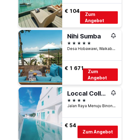
€ 104
Zum
Angebot
Nihi Sumba
5 Sterne
Desa Hobawawi, Waikabubak, Indonesien
€ 1 671
Zum
Angebot
Loccal Collection Hotel
4 Sterne
Jalan Raya Menuju Binongko, Lingkungan 1, Labuan Bajo, Indonesien
€ 54
Zum Angebot