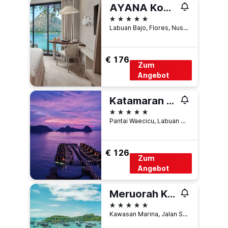
AYANA Komodo Waecicu Beach
5 Sterne
Labuan Bajo, Flores, Nusa Tenggara Timur, Labuan Bajo, Indonesien
€ 176
Zum
Angebot
Katamaran Hotel & Resort Komodo
5 Sterne
Pantai Waecicu, Labuan Bajo, Kec. Komodo, Kabupaten Manggarai Barat, Nusa Tenggara Tim., Labuan Bajo, Indonesien
€ 126
Zum
Angebot
Meruorah Komodo Labuan Bajo
5 Sterne
Kawasan Marina, Jalan Soekarno Hatta, Labuan Bajo, Indonesien