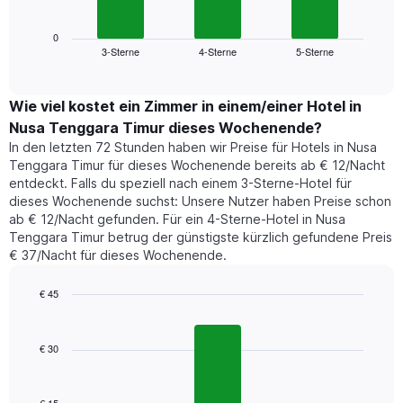
folgende
Wochentage
Diagramm
anzeigt.
zeigt
0
Das
3-Sterne
4-Sterne
5-Sterne
den
End
Diagramm
of
durchschnittlichen
hat
interactive
Zimmerpreis,
chart
1
der
Wie viel kostet ein Zimmer in einem/einer Hotel in
Y-
für
Achse,
Nusa Tenggara Timur dieses Wochenende?
heute
die
In den letzten 72 Stunden haben wir Preise für Hotels in Nusa
Nacht
den
Tenggara Timur für dieses Wochenende bereits ab € 12/Nacht
in
durchschnittlichen
entdeckt. Falls du speziell nach einem 3-Sterne-Hotel für
den
Zimmerpreis
dieses Wochenende suchst: Unsere Nutzer haben Preise schon
letzten
anzeigt.
ab € 12/Nacht gefunden. Für ein 4-Sterne-Hotel in Nusa
3
Tenggara Timur betrug der günstigste kürzlich gefundene Preis
Tagen
€ 37/Nacht für dieses Wochenende.
gefunden
wurde,
aggregiert
€ 45
nach
Bar
Chart
Sternebewertung.
graphic.
chart
with
Das
€ 30
3
Diagramm
bars.
hat
1