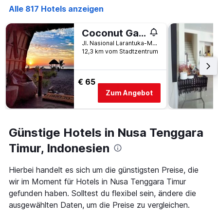
letzten
Anzahl
Alle 817 Hotels anzeigen
3
der
Tagen
Tage
gefunden
vor
Coconut Garden Beach Resort
wurde.
dem
Jl. Nasional Larantuka-Maumere, Wairbleler, Maumere, Indonesien
Aufenthalt
12,3 km vom Stadtzentrum
anzeigt
Das
Diagramm
€ 65
hat
Zum Angebot
1
Y-
Achse,
die
Günstige Hotels in Nusa Tenggara
den
durchschnittlichen
Timur, Indonesien
Zimmerpreis
anzeigt
Hierbei handelt es sich um die günstigsten Preise, die
wir im Moment für Hotels in Nusa Tenggara Timur
gefunden haben. Solltest du flexibel sein, ändere die
ausgewählten Daten, um die Preise zu vergleichen.