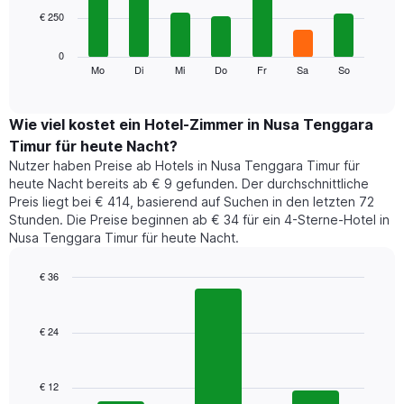
7
die
€ 250
bars.
die
Monate
Das
0
anzeigt.
folgende
Mo
Di
Mi
Do
Fr
Sa
So
End
Das
of
Diagramm
Diagramm
interactive
zeigt
chart
hat
den
Wie viel kostet ein Hotel-Zimmer in Nusa Tenggara
1
durchschnittlichen
Y-
Timur für heute Nacht?
Preis
Achse,
Nutzer haben Preise ab Hotels in Nusa Tenggara Timur für
eines
die
heute Nacht bereits ab € 9 gefunden. Der durchschnittliche
Zimmers
den
Preis liegt bei € 414, basierend auf Suchen in den letzten 72
für
durchschnittlichen
Stunden. Die Preise beginnen ab € 34 für ein 4-Sterne-Hotel in
den
Zimmerpreis
Nusa Tenggara Timur für heute Nacht.
jeweiligen
anzeigt.
Wochentag.
Das
€ 36
Diagramm
Bar
Chart
hat
graphic.
chart
1
with
€ 24
3
X-
bars.
Achse,
die
€ 12
Das
die