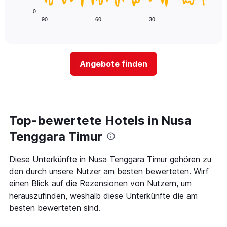
die
Diagramm
3
0
die
zeigt,
Tagen
90
60
30
End
Hotelkategorien
of
wie
anzeigt.
interactive
nach
sich
chart
Sternen
der
anzeigt
Preis
Das
Angebote finden
für
Diagramm
ein
hat
Zimmer
1
ändert,
Y-
je
Achse,
näher
Top-bewertete Hotels in Nusa
die
das
den
Aufenthaltsdatum
Tenggara Timur
durchschnittlichen
rückt.
Zimmerpreis
Das
Diese Unterkünfte in Nusa Tenggara Timur gehören zu
an
Diagramm
diesem
den durch unsere Nutzer am besten bewerteten. Wirf
hat
Wochenende
1
einen Blick auf die Rezensionen von Nutzern, um
anzeigt,
X-
herauszufinden, weshalb diese Unterkünfte die am
der
Achse,
besten bewerteten sind.
in
die
den
die