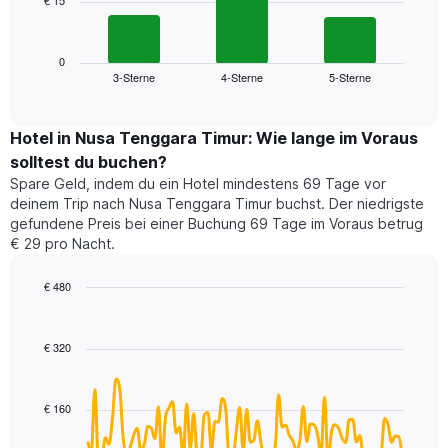
€ 15
Das
X-
folgende
Achse,
Diagramm
die
zeigt
0
die
3-Sterne
4-Sterne
5-Sterne
den
End
Hotelkategorien
of
durchschnittlichen
nach
interactive
Zimmerpreis
chart
Sternen
für
Hotel in Nusa Tenggara Timur: Wie lange im Voraus
anzeigt
dieses
solltest du buchen?
Das
Wochenende
Diagramm
Spare Geld, indem du ein Hotel mindestens 69 Tage vor
in
hat
deinem Trip nach Nusa Tenggara Timur buchst. Der niedrigste
den
1
gefundene Preis bei einer Buchung 69 Tage im Voraus betrug
letzten
Y-
€ 29 pro Nacht.
3
Achse,
Tagen,
die
€ 480
aggregiert
den
nach
Line
Chart
durchschnittlichen
graphic.
chart
Sternebewertung.
Zimmerpreis
with
Das
€ 320
für
90
Diagramm
heute
data
hat
points.
Nacht
1
in
€ 160
X-
Das
den
Achse,
folgende
letzten