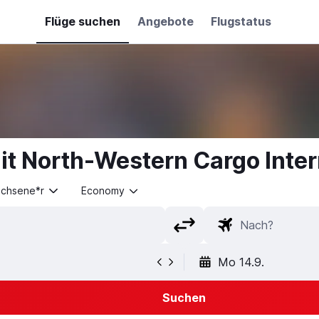
Flüge suchen
Angebote
Flugstatus
t North-Western Cargo Intern
achsene*r
Economy
Mo 14.9.
Suchen