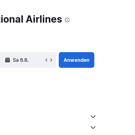
ional Airlines
YYYY-MM-DD
Anwenden