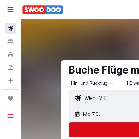
Flüge
Unterkünfte
Mietwagen
Buche Flüge mi
Pauschalreisen
Mit KI planen
Hin- und Rückflug
1 Erw
Trips
Mo 7.9.
Deutsch