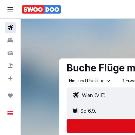
Flüge
Unterkünfte
Mietwagen
Buche Flüge m
Pauschalreisen
Mit KI planen
Hin- und Rückflug
1 Erw
Trips
So 6.9.
Deutsch