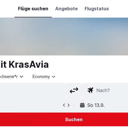
Flüge suchen
Angebote
Flugstatus
it KrasAvia
achsene*r
Economy
So 13.9.
Suchen