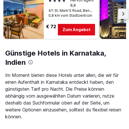
4 Sterne
Hervorragend
Aufenthalt
8,8
anzeigt
4/1 St. Mark'S Road, Bengaluru, Indien
Das
0,8 km vom Stadtzentrum
Diagramm
hat
€ 72
Zum Angebot
1
Y-
Achse,
die
Günstige Hotels in Karnataka,
den
durchschnittlichen
Indien
Zimmerpreis
anzeigt
Im Moment bieten diese Hotels unter allen, die wir für
einen Aufenthalt in Karnataka entdeckt haben, den
günstigsten Tarif pro Nacht. Die Preise können
abhängig vom ausgewählten Datum variieren, nutze
deshalb das Suchformular oben auf der Seite, um
weitere Optionen einzusehen, solltest du flexibel reisen
können.