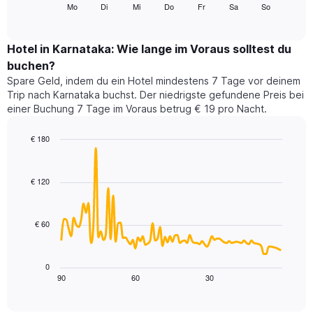
folgende
Mo
Di
Mi
Do
Fr
Sa
So
End
anzeigt.
of
Diagramm
Das
interactive
zeigt
chart
Diagramm
den
Hotel in Karnataka: Wie lange im Voraus solltest du
hat
durchschnittlichen
1
buchen?
Preis
Y-
Spare Geld, indem du ein Hotel mindestens 7 Tage vor deinem
eines
Achse,
Trip nach Karnataka buchst. Der niedrigste gefundene Preis bei
Zimmers
die
einer Buchung 7 Tage im Voraus betrug € 19 pro Nacht.
für
den
den
durchschnittlichen
jeweiligen
€ 180
Zimmerpreis
Wochentag.
Line
anzeigt.
Chart
Das
graphic.
chart
with
Diagramm
€ 120
90
hat
data
1
points.
X-
€ 60
Achse,
Das
die
folgende
die
Diagramm
0
Wochentage
zeigt,
90
60
30
End
anzeigt.
of
wie
Das
interactive
sich
chart
Diagramm