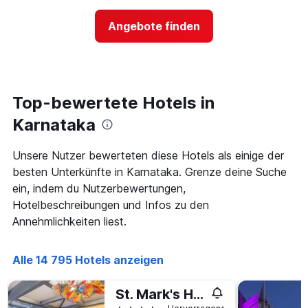
der
hat
Preis
1
Angebote finden
für
Y-
ein
Achse,
Zimmer
die
ändert,
den
je
durchschnittlichen
näher
Top-bewertete Hotels in
Zimmerpreis
das
anzeigt.
Aufenthaltsdatum
Karnataka
rückt.
Das
Unsere Nutzer bewerteten diese Hotels als einige der
Diagramm
besten Unterkünfte in Karnataka. Grenze deine Suche
hat
1
ein, indem du Nutzerbewertungen,
X-
Hotelbeschreibungen und Infos zu den
Achse,
Annehmlichkeiten liest.
die
die
Anzahl
Alle 14 795 Hotels anzeigen
der
Tage
vor
St. Mark's Hotel
dem