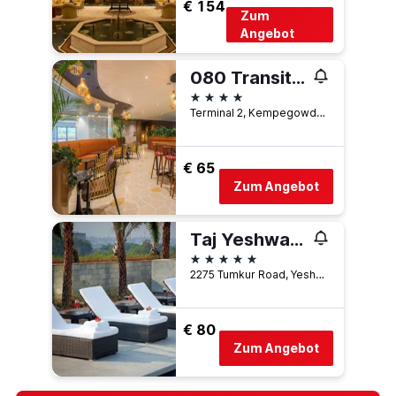
€ 154
Zum
Angebot
080 Transit Hotel, T2
4 Sterne
Terminal 2, Kempegowda International Airport, Bengaluru, Indien
€ 65
Zum Angebot
Taj Yeshwantpur Bengaluru
5 Sterne
2275 Tumkur Road, Yeshwantpur, Bengaluru, Indien
€ 80
Zum Angebot