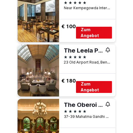
5 Sterne
Near Kempegowda International Airport, Devanhalli, Indien
€ 100
Zum
Angebot
The Leela Palace Bengaluru
5 Sterne
23 Old Airport Road, Bengaluru, Indien
€ 180
Zum
Angebot
The Oberoi Bengaluru
5 Sterne
37-39 Mahatma Gandhi Road, Bengaluru, Indien