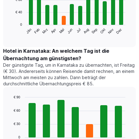
with
12
€ 40
bars.
0
Das
Jän
Feb
Mrz
Apr
Mai
Jun
Jul
Aug
Sep
Okt
Nov
Dez
folgende
End
of
Diagramm
interactive
zeigt
chart
den
Hotel in Karnataka: An welchem Tag ist die
durchschnittlichen
Übernachtung am günstigsten?
Zimmerpreis
Der günstigste Tag, um in Karnataka zu übernachten, ist Freitag
im
(€ 30). Andererseits können Reisende damit rechnen, an einem
jeweiligen
Mittwoch am meisten zu zahlen. Dann beträgt der
Monat
durchschnittliche Übernachtungspreis € 85.
an.
Das
Diagramm
€ 90
hat
Bar
Chart
1
graphic.
chart
€ 60
with
X-
7
Achse,
€ 30
bars.
die
die
Das
0
Monate