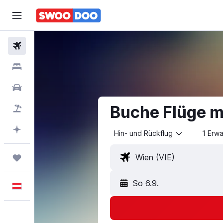
Flüge
Unterkünfte
Mietwagen
Buche Flüge mi
Pauschalreisen
Mit KI planen
Hin- und Rückflug
1 Erw
Trips
So 6.9.
Deutsch