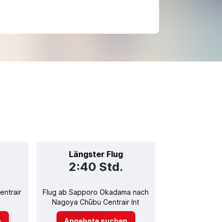
Längster Flug
2:40 Std.
ntrair
Flug ab Sapporo Okadama nach
Nagoya Chūbu Centrair Int
n
Angebote suchen