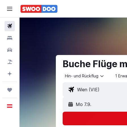
Flüge
Unterkünfte
Mietwagen
Buche Flüge m
Pauschalreisen
Mit KI planen
Hin- und Rückflug
1 Erw
Trips
Mo 7.9.
Deutsch