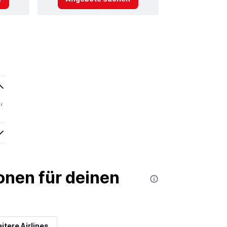
,
nen für deinen
itere Airlines