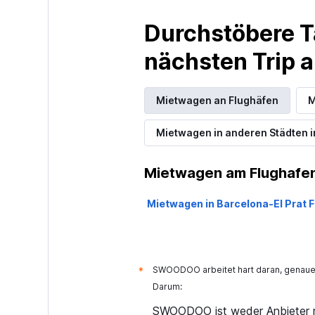
Rhodium
Durchstöbere T
2 Standorte
nächsten Trip
King Rent a Car
Mietwagen an Flughäfen
M
1 Standort
Mietwagen in anderen Städten i
Mietwagen am Flughafen
Amigo Autos
Mietwagen in Barcelona-El Prat 
1 Standort
SWOODOO arbeitet hart daran, genaue 
*
Leasys Rent - Dr
Darum:
SWOODOO ist weder Anbieter n
1 Standort