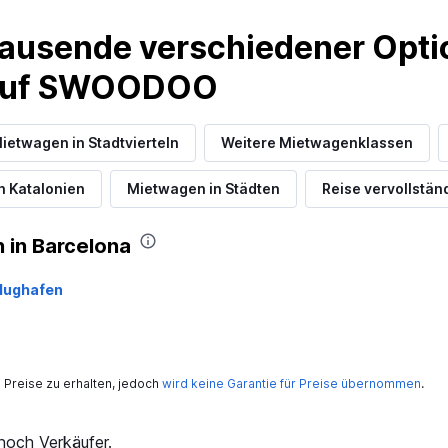
Preise prüfen
ausende verschiedener Optio
 auf SWOODOO
ietwagen in Stadtvierteln
Weitere Mietwagenklassen
Preise prüfen
n Katalonien
Mietwagen in Städten
Reise vervollstän
 in Barcelona
Preise prüfen
Flughafen
Preise zu erhalten, jedoch
wird keine Garantie für Preise übernommen
.
ivalia
Preise prüfen
och Verkäufer.