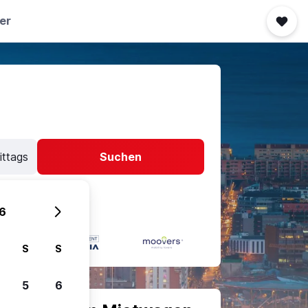
er
ittags
Suchen
6
S
S
5
6