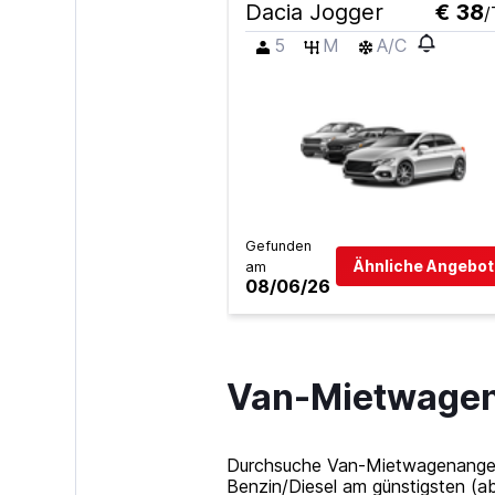
Dacia Jogger
€ 38
/
5
M
A/C
Gefunden
Ähnliche Angebot
am
08/06/26
Van-Mietwagen 
Durchsuche Van-Mietwagenangebot
Benzin/Diesel am günstigsten (ab