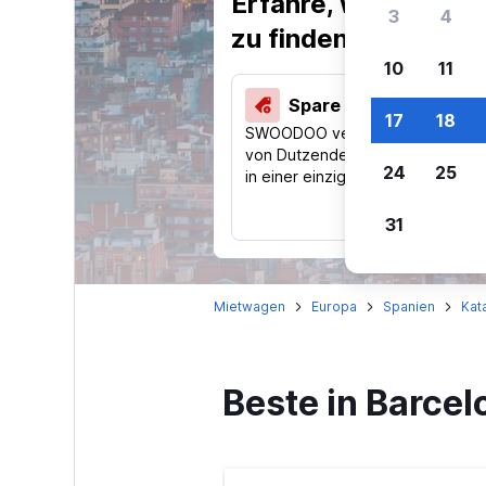
Erfahre, warum uns
3
4
zu finden.
10
11
Spare 40 % und mehr
17
18
SWOODOO vergleicht Preise
von Dutzenden Reise-Websites
24
25
in einer einzigen Suche.
31
Mietwagen
Europa
Spanien
Kat
Beste in Barce