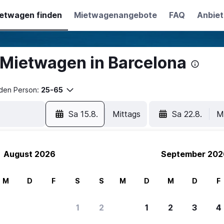
etwagen finden
Mietwagenangebote
FAQ
Anbiet
Mietwagen in Barcelona
nden Person:
25-65
Sa 15.8.
Mittags
Sa 22.8.
M
August 2026
September 202
M
D
F
S
S
M
D
M
D
F
1
2
1
2
3
4