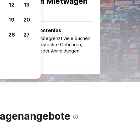
scheiden, um Mietwagen
12
13
19
20
Kostenlos
26
27
Trips
Nutze unbegrenzt viele Suchen
ohne versteckte Gebühren,
ch
Kosten oder Anmeldungen.
typ
twagenangebote