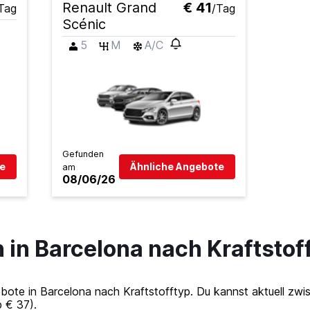
Renault Grand
€ 41
Tag
/Tag
Scénic
5
M
A/C
Gefunden
e
Ähnliche Angebote
am
08/06/26
in Barcelona nach Kraftstof
e in Barcelona nach Kraftstofftyp. Du kannst aktuell zwisc
 € 37).