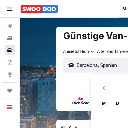
Mi
Flüge
Günstige Van-
Hotels
Mietwagen
Anmietstation
Alter der fahre
Pauschalreisen
Explore
Trips
M
D
Deutsch