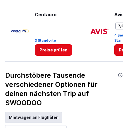
Centauro
Avis
7,2
4 Bewe
3 Standorte
Stando
Preise prüfen
Prei
Durchstöbere Tausende
verschiedener Optionen für
deinen nächsten Trip auf
SWOODOO
Mietwagen an Flughäfen