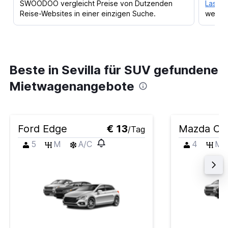
SWOODOO vergleicht Preise von Dutzenden
Lass d
Reise-Websites in einer einzigen Suche.
werden
Beste in Sevilla für SUV gefundene
Mietwagenangebote
Ford Edge
€ 13
Mazda CX
/Tag
5
M
A/C
4
M