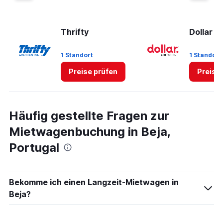
displaying
values.
Range:
0
Thrifty
Dollar
to
60.
1 Standort
1 Standort
Preise prüfen
Preise
Häufig gestellte Fragen zur
Mietwagenbuchung in Beja,
Portugal
Bekomme ich einen Langzeit-Mietwagen in
Beja?