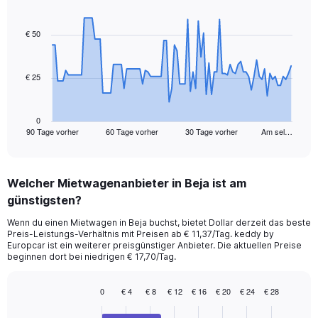
Chart
Chart
graphic.
with
91
€ 50
data
points.
€ 25
The
chart
has
1
0
90 Tage vorher
60 Tage vorher
30 Tage vorher
Am sel…
X
End
of
axis
interactive
displaying
chart
categories.
Welcher Mietwagenanbieter in Beja ist am
Range:
günstigsten?
91
categories.
Wenn du einen Mietwagen in Beja buchst, bietet Dollar derzeit das beste
The
Preis-Leistungs-Verhältnis mit Preisen ab € 11,37/Tag. keddy by
chart
Europcar ist ein weiterer preisgünstiger Anbieter. Die aktuellen Preise
has
beginnen dort bei niedrigen € 17,70/Tag.
1
Y
0
€ 4
€ 8
€ 12
€ 16
€ 20
€ 24
€ 28
axis
Bar
Chart
displaying
graphic.
chart