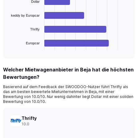
values.
Dollar
with
Range:
4
bars.
0
keddy by Europcar
to
The
75.
Thrifty
chart
has
1
Europcar
X
End
of
axis
interactive
displaying
chart
categories.
Welcher Mietwagenanbieter in Beja hat die höchsten
Range:
Bewertungen?
4
categories.
Basierend auf dem Feedback der SWOODOO-Nutzer führt Thrifty als
The
das am besten bewertete Mietunternehmen in Beja, mit einer
chart
Bewertung von 10.0/10. Nur wenig dahinter liegt Dollar mit einer soliden
has
Bewertung von 10.0/10.
1
Y
axis
Thrifty
displaying
10.0
values.
Range: