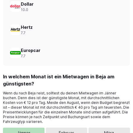
0
Dollar
to
10.0
28.
Hertz
7.7
Europcar
7.7
In welchem Monat ist ein Mietwagen in Beja am
günstigsten?
Wenn du nach Beja reist, solltest du deinen Mietwagen im Jänner
buchen. Denn dies ist der günstigste Monat, mit durchschnittlichen
Kosten von € 12 pro Tag. Meide den August, wenn dein Budget begrenzt
ist – dieser Monat ist mit durchschnittlich € 40 pro Tag am teuersten. Die
Preisentwicklungen für die einzelnen Monate sind unten aufgeführt. Die
Preise können je nach Zeitpunkt und Buchungsart sowie dem
Fahrzeugtyp variieren.
Jänner
Februar
März