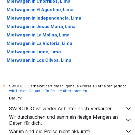
Mietwagen in Chorrillos, Lima
Mietwagen in El Agustino, Lima
Mietwagen in Independencia, Lima
Mietwagen in Jesus Maria, Lima
Mietwagen in La Molina, Lima
Mietwagen in La Victoria, Lima
Mietwagen in Lince, Lima
Mietwagen in Los Olivos, Lima
Mietwagen in Magdalena del Mar, Lima
Mietwagen in Miraflores, Lima
Mietwagen in Pueblo Libre, Lima
SWOODOO arbeitet hart daran, genaue Preise zu erhalten, jedoch
*
wird keine Garantie für Preise übernommen
.
Mietwagen in Puente Piedra, Lima
Darum:
Mietwagen in Rímac, Lima
SWOODOO ist weder Anbieter noch Verkäufer.
Mietwagen in San Borja, Lima
Wir durchsuchen und sammeln riesige Mengen an
Mietwagen in San Isidro, Lima
Daten für dich.
Mietwagen in San Juan de Lurigancho, Lima
Warum sind die Preise nicht akkurat?