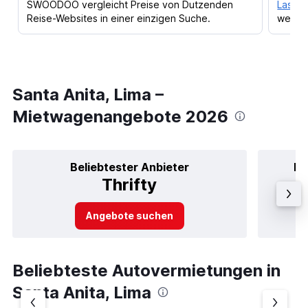
SWOODOO vergleicht Preise von Dutzenden
Lass d
Reise-Websites in einer einzigen Suche.
werden
Santa Anita, Lima –
Mietwagenangebote 2026
Beliebtester Anbieter
Be
Thrifty
Angebote suchen
Beliebteste Autovermietungen in
Santa Anita, Lima