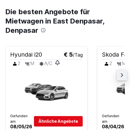
Die besten Angebote für
Mietwagen in East Denpasar,
Denpasar
Hyundai i20
€ 5
Skoda Fab
/Tag
2
M
A/C
2
M
Gefunden
Gefunden
Ähnliche Angebote
am
am
08/05/26
08/04/26