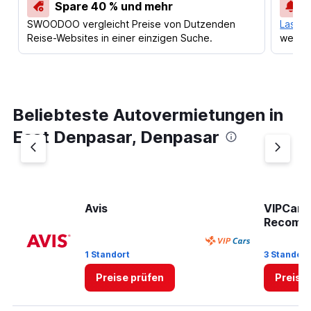
Spare 40 % und mehr
SWOODOO vergleicht Preise von Dutzenden
Lass d
Reise-Websites in einer einzigen Suche.
werden
Beliebteste Autovermietungen in
East Denpasar, Denpasar
Avis
VIPCars
Recomm
1 Standort
3 Standort
Preise prüfen
Preise