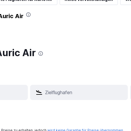
Auric Air
uric Air
Preise zu erhalten, jedoch
wird keine Garantie für Preise übernommen
.