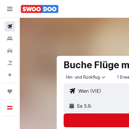
Flüge
Unterkünfte
Mietwagen
Buche Flüge mi
Pauschalreisen
Mit KI planen
Hin- und Rückflug
1 Erw
Trips
Sa 5.9.
Deutsch