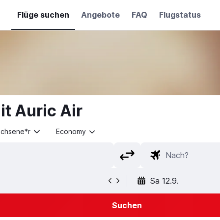
Flüge suchen
Angebote
FAQ
Flugstatus
t Auric Air
achsene*r
Economy
Sa 12.9.
Suchen