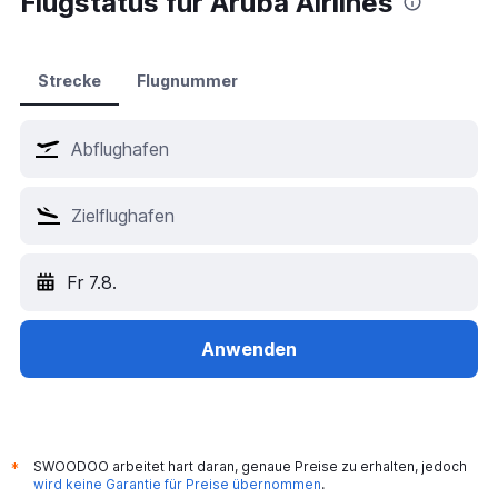
Flugstatus für Aruba Airlines
Hotels in Istanbul
Hotels in Wien
Hotels in Antalya
Strecke
Flugnummer
Hotels in Palma de Mallorca
Hotels in Dubai
Hotels in London
Hotels in Barcelona
Hotels in Bangkok
Hotels in München
Fr 7.8.
Hotels in Hurghada
Hotels in Jesolo
Hotels in Salzburg
Anwenden
SWOODOO arbeitet hart daran, genaue Preise zu erhalten, jedoch
*
wird keine Garantie für Preise übernommen
.