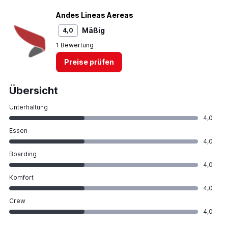
Andes Lineas Aereas
Mäßig
4,0
1 Bewertung
Preise prüfen
Übersicht
Unterhaltung
4,0
Essen
4,0
Boarding
4,0
Komfort
4,0
Crew
4,0