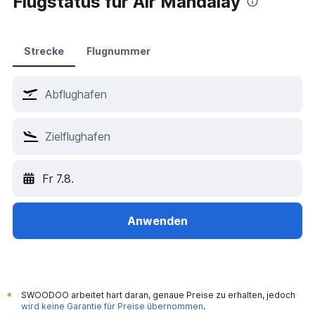
Flugstatus für Air Mandalay
Hotels in Istanbul
Hotels in Wien
Hotels in Antalya
Strecke
Flugnummer
Hotels in Palma de Mallorca
Hotels in Dubai
Hotels in London
Hotels in Barcelona
Hotels in Bangkok
Hotels in München
Fr 7.8.
Hotels in Hurghada
Hotels in Jesolo
Hotels in Salzburg
Anwenden
SWOODOO arbeitet hart daran, genaue Preise zu erhalten, jedoch
*
wird keine Garantie für Preise übernommen
.