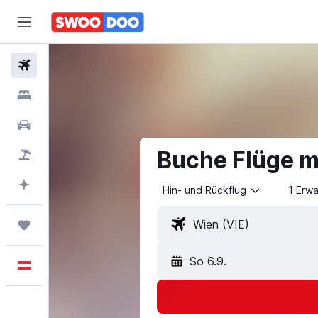
Flüge
Unterkünfte
Mietwagen
Buche Flüge mi
Pauschalreisen
Mit KI planen
Hin- und Rückflug
1 Erw
Trips
So 6.9.
Deutsch