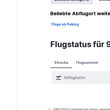
Beliebte Abflugort weite
Flüge ab Peking
Flugstatus für 9
Strecke
Flugnummer
SWOODOO arbeitet hart daran, genaue 
*