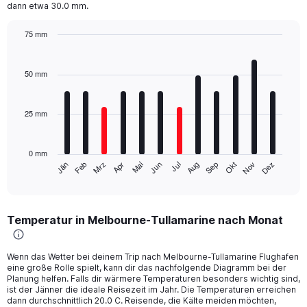
dann etwa 30.0 mm.
75 mm
Bar
Chart
graphic.
chart
with
50 mm
12
bars.
25 mm
The
chart
has
0 mm
1
Mrz
Jun
Sep
Dez
Jän
Apr
Jul
Okt
Feb
Mai
Aug
Nov
X
End
of
axis
interactive
displaying
chart
categories.
Temperatur in Melbourne-Tullamarine nach Monat
Range:
12
categories.
Wenn das Wetter bei deinem Trip nach Melbourne-Tullamarine Flughafen
The
eine große Rolle spielt, kann dir das nachfolgende Diagramm bei der
chart
Planung helfen. Falls dir wärmere Temperaturen besonders wichtig sind,
has
ist der Jänner die ideale Reisezeit im Jahr. Die Temperaturen erreichen
1
dann durchschnittlich 20.0 C. Reisende, die Kälte meiden möchten,