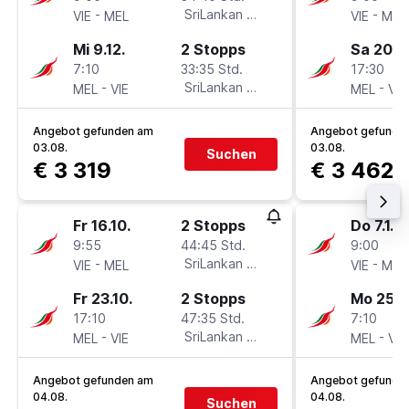
-
SriLankan Airlines
-
VIE
MEL
VIE
MEL
Mi 9.12.
2 Stopps
Sa 20.2.
7:10
33:35 Std.
17:30
-
SriLankan Airlines
-
MEL
VIE
MEL
VIE
Angebot gefunden am
Angebot gefunde
03.08.
03.08.
Suchen
€ 3 319
€ 3 462
Fr 16.10.
2 Stopps
Do 7.1.
9:55
44:45 Std.
9:00
-
SriLankan Airlines
-
VIE
MEL
VIE
MEL
Fr 23.10.
2 Stopps
Mo 25.1.
17:10
47:35 Std.
7:10
-
SriLankan Airlines
-
MEL
VIE
MEL
VIE
Angebot gefunden am
Angebot gefunde
04.08.
04.08.
Suchen