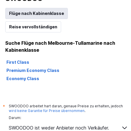
has
1
Y
Flüge nach Kabinenklasse
axis
displaying
Reise vervollständigen
values.
Range:
5
Suche Flüge nach Melbourne-Tullamarine nach
to
Kabinenklasse
25.
First Class
Premium Economy Class
Economy Class
SWOODOO arbeitet hart daran, genaue Preise zu erhalten, jedoch
*
wird keine Garantie für Preise übernommen
.
Darum:
SWOODOO ist weder Anbieter noch Verkäufer.