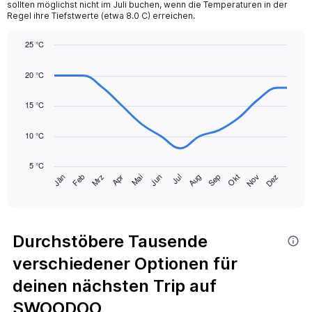
sollten möglichst nicht im Juli buchen, wenn die Temperaturen in der
Y
Regel ihre Tiefstwerte (etwa 8.0 C) erreichen.
axis
displaying
25 °C
values.
Line
Range:
Chart
graphic.
chart
0
20 °C
with
to
14
75.
data
15 °C
points.
10 °C
The
chart
5 °C
has
Mrz
Jun
Sep
Dez
Jän
Apr
Jul
Okt
Feb
Mai
Aug
Nov
1
End
of
X
interactive
axis
chart
displaying
categories.
Durchstöbere Tausende
Range:
verschiedener Optionen für
14
categories.
deinen nächsten Trip auf
The
chart
SWOODOO