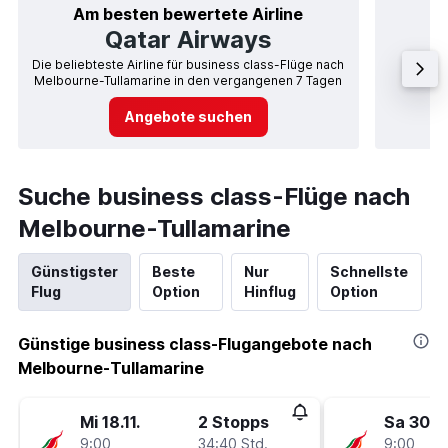
Am besten bewertete Airline
Qatar Airways
Die beliebteste Airline für business class-Flüge nach
Airlin
Melbourne-Tullamarine in den vergangenen 7 Tagen
Angebote suchen
Suche business class-Flüge nach
Melbourne-Tullamarine
Günstigster
Beste
Nur
Schnellste
Flug
Option
Hinflug
Option
Günstige business class-Flugangebote nach
Melbourne-Tullamarine
Mi 18.11.
2 Stopps
Sa 30.1.
9:00
34:40 Std.
9:00