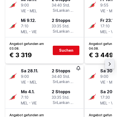
9:00
34:40 Std.
9:55
-
SriLankan Airlines
-
VIE
MEL
VIE
MEL
Mi 9.12.
2 Stopps
Fr 23.10
7:10
33:35 Std.
17:10
-
SriLankan Airlines
-
MEL
VIE
MEL
VIE
Angebot gefunden am
Angebot gefunde
03.08.
04.08.
Suchen
€ 3 319
€ 3 449
Sa 28.11.
2 Stopps
Sa 30.1.
9:00
34:40 Std.
9:00
-
SriLankan Airlines
-
VIE
MEL
VIE
MEL
Mo 4.1.
2 Stopps
Sa 20.2.
7:10
33:35 Std.
17:30
-
SriLankan Airlines
-
MEL
VIE
MEL
VIE
Angebot gefunden am
Angebot gefunde