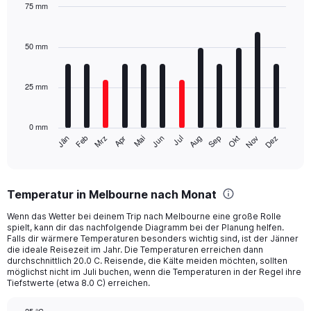
75 mm
Bar
Chart
graphic.
chart
with
50 mm
12
bars.
25 mm
The
chart
has
0 mm
1
Mrz
Jun
Sep
Dez
Jän
Apr
Jul
Okt
Feb
Mai
Aug
Nov
X
End
of
axis
interactive
displaying
chart
categories.
Temperatur in Melbourne nach Monat
Range:
12
Wenn das Wetter bei deinem Trip nach Melbourne eine große Rolle
categories.
spielt, kann dir das nachfolgende Diagramm bei der Planung helfen.
The
Falls dir wärmere Temperaturen besonders wichtig sind, ist der Jänner
chart
die ideale Reisezeit im Jahr. Die Temperaturen erreichen dann
durchschnittlich 20.0 C. Reisende, die Kälte meiden möchten, sollten
has
möglichst nicht im Juli buchen, wenn die Temperaturen in der Regel ihre
1
Tiefstwerte (etwa 8.0 C) erreichen.
Y
axis