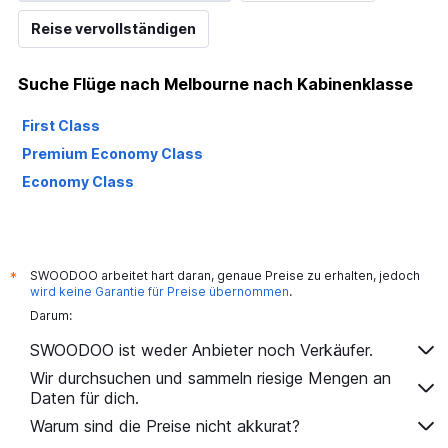
displaying
Reise vervollständigen
values.
Range:
5
Suche Flüge nach Melbourne nach Kabinenklasse
to
25.
First Class
Premium Economy Class
Economy Class
SWOODOO arbeitet hart daran, genaue Preise zu erhalten, jedoch
*
wird keine Garantie für Preise übernommen
.
Darum:
SWOODOO ist weder Anbieter noch Verkäufer.
Wir durchsuchen und sammeln riesige Mengen an
Daten für dich.
Warum sind die Preise nicht akkurat?