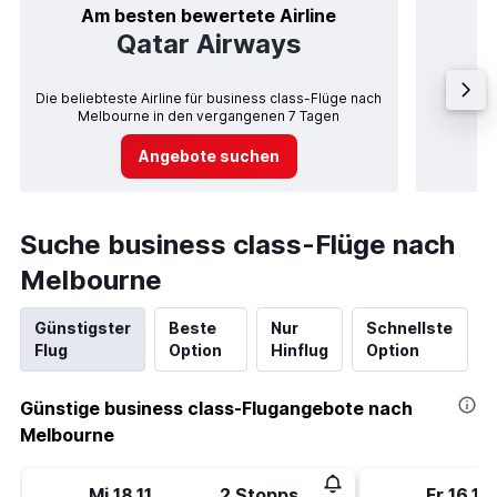
Am besten bewertete Airline
Qatar Airways
Die beliebteste Airline für business class-Flüge nach
Airlin
Melbourne in den vergangenen 7 Tagen
Angebote suchen
Suche business class-Flüge nach
Melbourne
Günstigster
Beste
Nur
Schnellste
Flug
Option
Hinflug
Option
Günstige business class-Flugangebote nach
Melbourne
Mi 18.11.
2 Stopps
Fr 16.10.