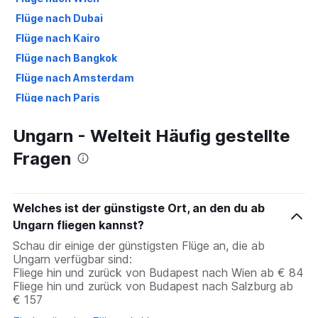
Flüge nach Dubai
Flüge nach Kairo
Flüge nach Bangkok
Flüge nach Amsterdam
Flüge nach Paris
Flüge nach Hurghada
Ungarn - Welteit Häufig gestellte
Flüge nach Palma de Mallorca
Fragen
Flüge nach Düsseldorf
Flüge nach Málaga
Welches ist der günstigste Ort, an den du ab
Ungarn fliegen kannst?
Schau dir einige der günstigsten Flüge an, die ab
Ungarn verfügbar sind:
Fliege hin und zurück von Budapest nach Wien ab € 84
Fliege hin und zurück von Budapest nach Salzburg ab
€ 157