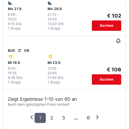
Mo 21.9.
Mo 28.9.
6:05
-
21:10
-
€ 102
15:20
10:30
9:15 Std.
13:20 Std.
Suchen
1 Stopp
1 Stopp
BUD
VIE
Mi 16.9.
Mi 23.9.
6:00
-
12:05
-
€ 106
15:35
23:45
9:35 Std.
11:40 Std.
Suchen
1 Stopp
1 Stopp
Zeigt Ergebnisse 1–10 von 60 an
Nach dem günstigsten Preis sortiert
1
2
3
...
6