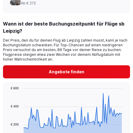
Ab € 272
Wann ist der beste Buchungszeitpunkt für Flüge sb
Leipzig?
Der Preis, den du für deinen Flug ab Leipzig zahlen musst, kann je nach
Buchungsdatum schwanken. Für Top-Chancen auf einen niedrigeren
Preis versuchst du am besten, 86 Tage vor deiner Reise zu buchen.
Flugpreise steigen etwa zwei Wochen vor deinem Abflugdatum mit
hoher Wahrscheinlichkeit an.
Angebote finden
€ 600
Chart
Chart
graphic.
with
91
€ 400
data
points.
€ 200
The
chart