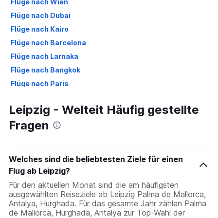
Flüge nach Wien
Flüge nach Dubai
Flüge nach Kairo
Flüge nach Barcelona
Flüge nach Larnaka
Flüge nach Bangkok
Flüge nach Paris
Flüge nach Hurghada
Leipzig - Welteit Häufig gestellte
Flüge nach New York
Fragen
Flüge nach Izmir
Flüge nach Antalya
Welches sind die beliebtesten Ziele für einen
Flug ab Leipzig?
Für den aktuellen Monat sind die am häufigsten
ausgewählten Reiseziele ab Leipzig Palma de Mallorca,
Antalya, Hurghada. Für das gesamte Jahr zählen Palma
de Mallorca, Hurghada, Antalya zur Top-Wahl der