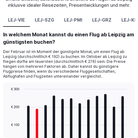
inklusive idealer Reisezeiten, Preisentwicklungen und mehr.
LEJ-VIE
LEJ-SZG
LEJ-PMI
LEJ-GRZ
LEJ-KL
In welchem Monat kannst du einen Flug ab Leipzig am
günstigsten buchen?
Der Februar ist im Moment der günstigste Monat, um einen Flug ab
Leipzig (durchschnittlich € 192) zu buchen. Im Oktober ab Leipzig zu
fliegen dürfte am teuersten (durchschnittlich € 276) sein. Die Preise
hängen von mehreren Faktoren ab. Daher kannst du günstigere
Flugpreise finden, wenn du verschiedene Fluggesellschaften,
Abflughäfen und Flugzeiten untereinander vergleichst.
€ 300
Bar
Chart
graphic.
chart
with
€ 200
12
bars.
€ 100
The
chart