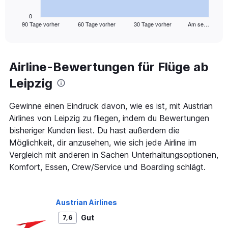
has
1
0
90 Tage vorher
60 Tage vorher
30 Tage vorher
Am se…
X
End
of
axis
interactive
displaying
chart
categories.
Range:
Airline-Bewertungen für Flüge ab
91
Leipzig
categories.
The
chart
Gewinne einen Eindruck davon, wie es ist, mit Austrian
has
Airlines von Leipzig zu fliegen, indem du Bewertungen
1
bisheriger Kunden liest. Du hast außerdem die
Y
axis
Möglichkeit, dir anzusehen, wie sich jede Airline im
displaying
Vergleich mit anderen in Sachen Unterhaltungsoptionen,
values.
Komfort, Essen, Crew/Service und Boarding schlägt.
Range:
0
to
600.
Austrian Airlines
Gut
7,6