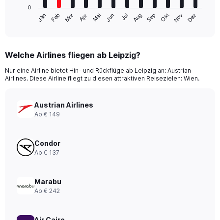
has
0
1
Mrz
Jun
Sep
Dez
Jän
Apr
Jul
Okt
Feb
Mai
Aug
Nov
X
End
of
axis
interactive
displaying
chart
categories.
Welche Airlines fliegen ab Leipzig?
Range:
12
Nur eine Airline bietet Hin- und Rückflüge ab Leipzig an: Austrian
categories.
Airlines. Diese Airline fliegt zu diesen attraktiven Reisezielen: Wien.
The
chart
has
Austrian Airlines
1
Ab € 149
Y
axis
displaying
Condor
values.
Ab € 137
Range:
0
to
Marabu
300.
Ab € 242
Air Cairo