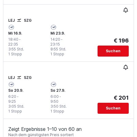
LEJ
SZG
Mi 16.9.
Mi 23.9.
18:40
-
14:20
-
€ 196
22:35
23:15
3:55 Std.
8:55 Std.
Suchen
1 Stopp
1 Stopp
LEJ
SZG
So 20.9.
So 27.9.
6:20
-
6:00
-
€ 201
9:25
9:50
3:05 Std.
3:50 Std.
Suchen
1 Stopp
1 Stopp
Zeigt Ergebnisse 1–10 von 60 an
Nach dem günstigsten Preis sortiert