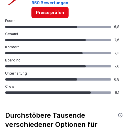
950 Bewertungen
Preise prüfen
Essen
6,8
Gesamt
7,6
Komfort
7,3
Boarding
7,6
Unterhaltung
6,8
Crew
8,1
Durchstöbere Tausende
verschiedener Optionen für