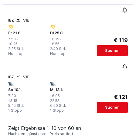
IBZ
VIE
Fr 21.8.
Di 25.8.
7:50
-
16:15
-
€ 119
10:25
18:55
2:35 Std.
2:40 Std.
Suchen
Nonstop
Nonstop
IBZ
VIE
So 10.1.
Mi 13.1.
7:30
-
16:05
-
€ 121
13:15
22:55
5:45 Std.
6:50 Std.
Suchen
1 Stopp
1 Stopp
Zeigt Ergebnisse 1–10 von 60 an
Nach dem günstigsten Preis sortiert