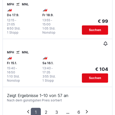
MPH
MNL
Do 17.9.
Fr 18.9.
12:15
-
13:55
-
€ 99
21:05
15:00
8:50 Std.
1:05 Std.
Suchen
1 Stopp
Nonstop
MPH
MNL
Fr 15.1.
Sa 16.1.
15:40
-
13:40
-
€ 104
16:50
17:35
1:10 Std.
3:55 Std.
Suchen
Nonstop
1 Stopp
Zeigt Ergebnisse 1–10 von 57 an
Nach dem günstigsten Preis sortiert
1
2
3
...
6