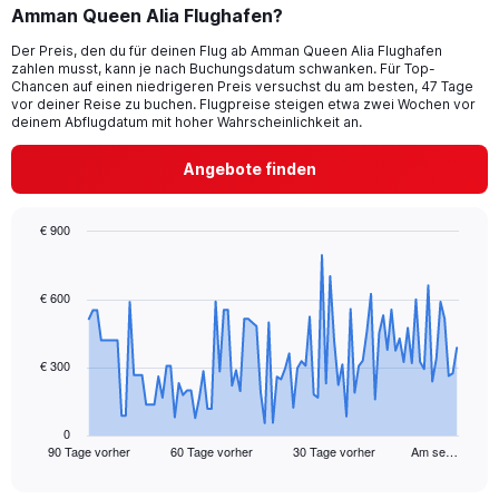
Amman Queen Alia Flughafen?
Der Preis, den du für deinen Flug ab Amman Queen Alia Flughafen
zahlen musst, kann je nach Buchungsdatum schwanken. Für Top-
Chancen auf einen niedrigeren Preis versuchst du am besten, 47 Tage
vor deiner Reise zu buchen. Flugpreise steigen etwa zwei Wochen vor
deinem Abflugdatum mit hoher Wahrscheinlichkeit an.
Angebote finden
€ 900
Chart
Chart
graphic.
with
91
€ 600
data
points.
€ 300
The
chart
has
1
0
90 Tage vorher
60 Tage vorher
30 Tage vorher
Am se…
X
End
of
axis
interactive
displaying
chart