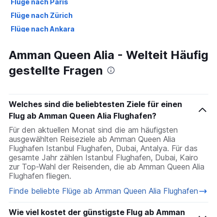
Flüge nach Paris
Flüge nach Zürich
Flüge nach Ankara
Flüge nach Palma de Mallorca
Amman Queen Alia - Welteit Häufig
Flüge nach Düsseldorf
gestellte Fragen
Flüge nach Antalya
Flüge nach Málaga
Welches sind die beliebtesten Ziele für einen
Flug ab Amman Queen Alia Flughafen?
Für den aktuellen Monat sind die am häufigsten
ausgewählten Reiseziele ab Amman Queen Alia
Flughafen Istanbul Flughafen, Dubai, Antalya. Für das
gesamte Jahr zählen Istanbul Flughafen, Dubai, Kairo
zur Top-Wahl der Reisenden, die ab Amman Queen Alia
Flughafen fliegen.
Finde beliebte Flüge ab Amman Queen Alia Flughafen
Wie viel kostet der günstigste Flug ab Amman