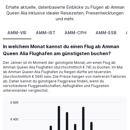
Erhalte aktuelle, datenbasierte Einblicke zu Flügen ab Amman
Queen Alia inklusive idealer Reisezeiten, Preisentwicklungen
und mehr.
AMM-VIE
AMM-IST
AMM-CPH
AMM-ESB
A
In welchem Monat kannst du einen Flug ab Amman
Queen Alia Flughafen am günstigsten buchen?
Der Jänner ist im Moment der günstigste Monat, um einen Flug ab
Amman Queen Alia Flughafen (durchschnittlich € 78) zu buchen. Im Mai
ab Amman Queen Alia Flughafen zu fliegen dürfte am teuersten
(durchschnittlich € 566) sein. Die Preise hängen von mehreren Faktoren
ab. Daher kannst du günstigere Flugpreise finden, wenn du
verschiedene Fluggesellschaften, Abflughäfen und Flugzeiten
untereinander vergleichst.
€ 600
Bar
Chart
graphic.
chart
with
€ 400
12
bars.