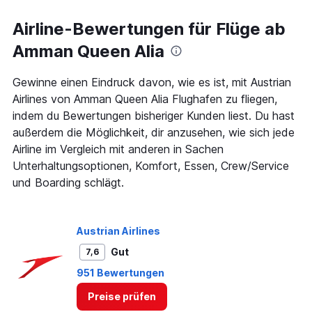
categories.
Range:
Airline-Bewertungen für Flüge ab
91
Amman Queen Alia
categories.
The
chart
Gewinne einen Eindruck davon, wie es ist, mit Austrian
has
Airlines von Amman Queen Alia Flughafen zu fliegen,
1
indem du Bewertungen bisheriger Kunden liest. Du hast
Y
axis
außerdem die Möglichkeit, dir anzusehen, wie sich jede
displaying
Airline im Vergleich mit anderen in Sachen
values.
Unterhaltungsoptionen, Komfort, Essen, Crew/Service
Range:
und Boarding schlägt.
0
to
900.
Austrian Airlines
Gut
7,6
951 Bewertungen
Preise prüfen