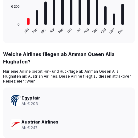
€ 200
The
chart
has
0
1
Mrz
Jun
Sep
Dez
Jän
Apr
Jul
Okt
Feb
Mai
Aug
Nov
X
End
of
axis
interactive
displaying
chart
categories.
Welche Airlines fliegen ab Amman Queen Alia
Range:
Flughafen?
12
categories.
Nur eine Airline bietet Hin- und Rückflüge ab Amman Queen Alia
The
Flughafen an: Austrian Airlines. Diese Airline fliegt zu diesen attraktiven
chart
Reisezielen: Wien.
has
1
Y
Egyptair
axis
Ab € 203
displaying
values.
Range:
Austrian Airlines
0
Ab € 247
to
600.