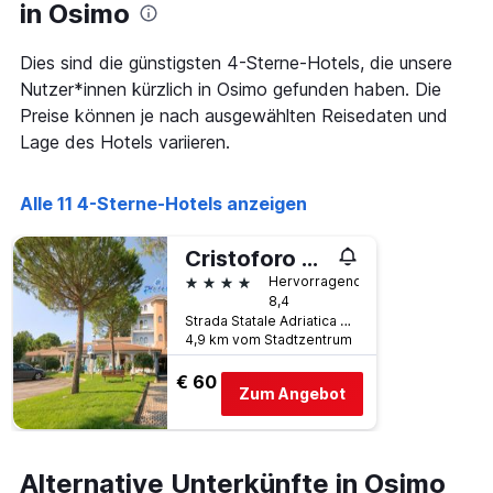
in Osimo
nach
durchschnittlichen
Sternebewertung.
Zimmerpreis
Das
für
Dies sind die günstigsten 4-Sterne-Hotels, die unsere
Diagramm
heute
Nutzer*innen kürzlich in Osimo gefunden haben. Die
hat
Nacht
Preise können je nach ausgewählten Reisedaten und
1
in
X-
Lage des Hotels variieren.
den
Achse,
letzten
die
3
die
Alle 11 4-Sterne-Hotels anzeigen
Tagen
Hotelkategorien
anzeigt.
nach
Cristoforo Colombo
Sternen
4 Sterne
anzeigt
Hervorragend
8,4
Das
Strada Statale Adriatica KM 310, 400, Osimo, Ancona, Italien
Diagramm
4,9 km vom Stadtzentrum
hat
1
€ 60
Y-
Zum Angebot
Achse,
die
den
durchschnittlichen
Alternative Unterkünfte in Osimo
Zimmerpreis