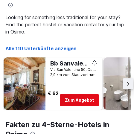
an
diesem
Wochenende
Looking for something less traditional for your stay?
anzeigt,
Find the perfect hostel or vacation rental for your trip
der
in Osimo.
in
den
letzten
Alle 110 Unterkünfte anzeigen
3
Tagen
gefunden
Bb Sanvalentino
wurde.
Via San Valentino 50, Osimo, Ancona, Italien
2,9 km vom Stadtzentrum
€ 62
Zum Angebot
Fakten zu 4-Sterne-Hotels in