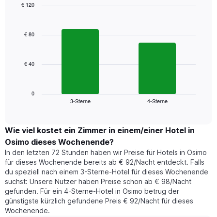
Das
€ 120
Diagramm
Bar
Chart
hat
graphic.
chart
1
with
€ 80
2
X-
bars.
Achse,
die
€ 40
Das
die
folgende
Wochentage
Diagramm
anzeigt.
zeigt
0
Das
3-Sterne
4-Sterne
den
End
Diagramm
of
durchschnittlichen
hat
interactive
Zimmerpreis,
chart
1
der
Wie viel kostet ein Zimmer in einem/einer Hotel in
Y-
für
Achse,
Osimo dieses Wochenende?
heute
die
In den letzten 72 Stunden haben wir Preise für Hotels in Osimo
Nacht
den
für dieses Wochenende bereits ab € 92/Nacht entdeckt. Falls
in
durchschnittlichen
du speziell nach einem 3-Sterne-Hotel für dieses Wochenende
den
Zimmerpreis
suchst: Unsere Nutzer haben Preise schon ab € 98/Nacht
letzten
anzeigt.
gefunden. Für ein 4-Sterne-Hotel in Osimo betrug der
3
günstigste kürzlich gefundene Preis € 92/Nacht für dieses
Tagen
Wochenende.
gefunden