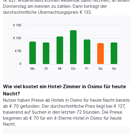
(€ 82). Andererseits können Reisende damit rechnen, an einem
Donnerstag am meisten zu zahlen. Dann beträgt der
durchschnittliche Übernachtungspreis € 133.
€ 150
Bar
Chart
graphic.
chart
€ 100
with
7
€ 50
bars.
Das
0
folgende
Mo
Di
Mi
Do
Fr
Sa
So
End
of
Diagramm
interactive
zeigt
chart
den
Wie viel kostet ein Hotel-Zimmer in Osimo für heute
durchschnittlichen
Nacht?
Preis
Nutzer haben Preise ab Hotels in Osimo für heute Nacht bereits
eines
ab € 70 gefunden. Der durchschnittliche Preis liegt bei € 127,
Zimmers
basierend auf Suchen in den letzten 72 Stunden. Die Preise
für
beginnen ab € 70 für ein 4-Sterne-Hotel in Osimo für heute
den
Nacht.
jeweiligen
Wochentag.