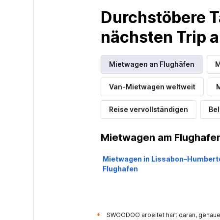
Madeira Rent
Durchstöbere T
1 Standort
nächsten Trip
Rhodium
Mietwagen an Flughäfen
M
4 Standorte
Van-Mietwagen weltweit
M
Reise vervollständigen
Bel
National
Mietwagen am Flughafen
1 Standort
Mietwagen in Lissabon–Humbert
Flughafen
Opcao Rent A C
1 Standort
SWOODOO arbeitet hart daran, genaue 
*