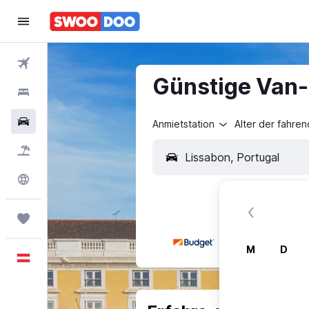
Flüge
Günstige Van-
Hotels
Mietwagen
Anmietstation
Alter der fahre
Pauschalreisen
Explore
Trips
M
D
Deutsch