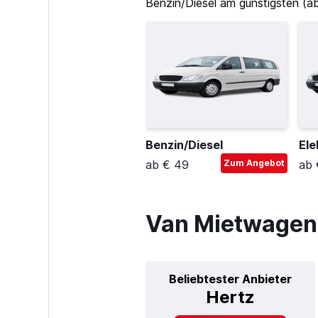
Benzin/Diesel am günstigsten (a
Benzin/Diesel
Ele
ab € 49
Zum Angebot
ab 
Van Mietwagen 
Beliebtester Anbieter
Hertz