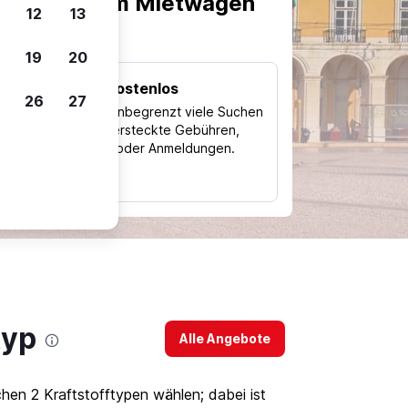
scheiden, um Mietwagen
12
13
19
20
Kostenlos
26
27
Trips
Nutze unbegrenzt viele Suchen
ohne versteckte Gebühren,
ch
Kosten oder Anmeldungen.
typ
typ
Alle Angebote
en 2 Kraftstofftypen wählen; dabei ist