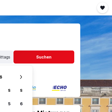
ittags
Suchen
6
S
S
5
6