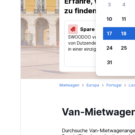
Erfahre, warum uns
3
4
zu finden.
10
11
Spare 40 % und mehr
17
18
SWOODOO vergleicht Preise
von Dutzenden Reise-Websites
24
25
in einer einzigen Suche.
31
Mietwagen
Europa
Portugal
Lis
Van-Mietwagen 
Durchsuche Van-Mietwagenangebot