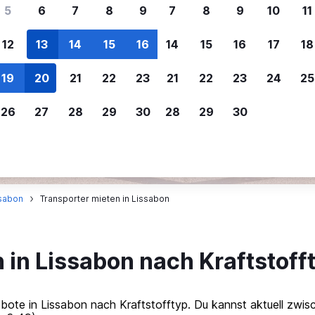
ere Reisenden sich für SWOODOO ent
5
6
7
8
9
7
8
9
10
11
12
13
14
15
16
14
15
16
17
18
Individuelle
Preisalarm
19
20
21
22
23
21
22
23
24
25
Anpassung von 
Lass dich benachrichtigen
,
Filtere deine
wenn Preise reduziert werden,
26
27
28
29
30
28
29
30
Mietwagenergebnisse na
um kein tolles Angebot zu
Anbieter, Preis, Fahrzeug
verpassen.
und mehr.
sabon
Transporter mieten in Lissabon
in Lissabon nach Kraftstoff
e in Lissabon nach Kraftstofftyp. Du kannst aktuell zwisch