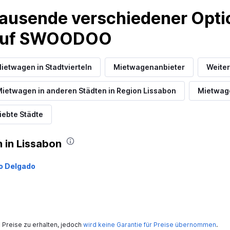
Preise prüfen
ausende verschiedener Optio
 auf SWOODOO
ietwagen in Stadtvierteln
Mietwagenanbieter
Weite
Preise prüfen
ietwagen in anderen Städten in Region Lissabon
Mietwage
iebte Städte
Preise prüfen
 in Lissabon
o Delgado
ar
Preise prüfen
Preise zu erhalten, jedoch
wird keine Garantie für Preise übernommen
.