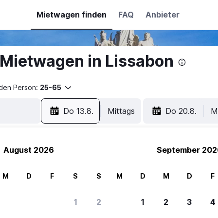
Mietwagen finden
FAQ
Anbieter
Mietwagen in Lissabon
nden Person:
25-65
Do 13.8.
Mittags
Do 20.8.
M
August 2026
September 202
M
D
F
S
S
M
D
M
D
F
1
2
1
2
3
4