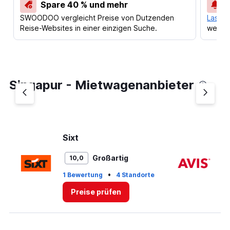
Spare 40 % und mehr
SWOODOO vergleicht Preise von Dutzenden
Lass d
Reise-Websites in einer einzigen Suche.
werden
Singapur - Mietwagenanbieter
Sixt
Av
Großartig
10,0
•
1 Bewertung
4 Standorte
4 
Preise prüfen