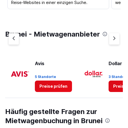
Reise-Websites in einer einzigen Suche.
werden
Brunei - Mietwagenanbieter
Avis
Dollar
5 Standorte
3 Standort
Preise prüfen
Preise
Häufig gestellte Fragen zur
Mietwagenbuchung in Brunei