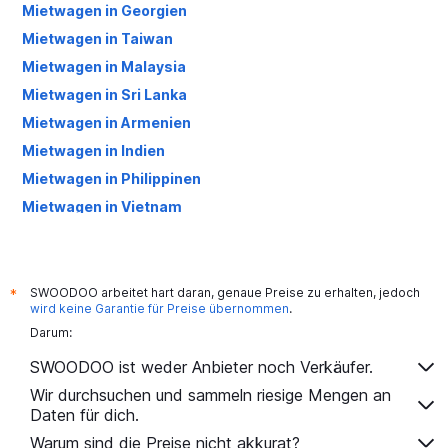
Mietwagen in Georgien
Mietwagen in Taiwan
Mietwagen in Malaysia
Mietwagen in Sri Lanka
Mietwagen in Armenien
Mietwagen in Indien
Mietwagen in Philippinen
Mietwagen in Vietnam
Mietwagen in Kambodscha
Mietwagen in Indonesien
Mietwagen in Kasachstan
SWOODOO arbeitet hart daran, genaue Preise zu erhalten, jedoch
*
wird keine Garantie für Preise übernommen
.
Mietwagen in Mongolei
Darum:
Mietwagen in Südkorea
SWOODOO ist weder Anbieter noch Verkäufer.
Mietwagen in Usbekistan
Wir durchsuchen und sammeln riesige Mengen an
Daten für dich.
Warum sind die Preise nicht akkurat?