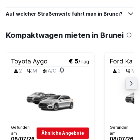
Auf welcher Straßenseite fährt man in Brunei?
Kompaktwagen mieten in Brunei
Toyota Aygo
€ 5
Ford Ka
/Tag
2
M
A/C
2
M
Gefunden
Gefunden
Ähnliche Angebote
am
am
08/07/26
08/07/26