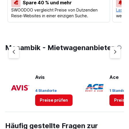
Spare 40 % und mehr
SWOODOO vergleicht Preise von Dutzenden
Lass d
Reise-Websites in einer einzigen Suche.
werden
Mosambik - Mietwagenanbieter
Avis
Ace
4 Standorte
1 Standort
Preise prüfen
Preise
Häufig gestellte Fragen zur