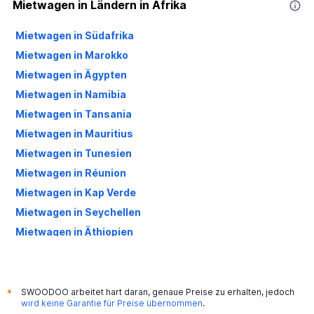
Mietwagen in Ländern in Afrika
Mietwagen in Südafrika
Mietwagen in Marokko
Mietwagen in Ägypten
Mietwagen in Namibia
Mietwagen in Tansania
Mietwagen in Mauritius
Mietwagen in Tunesien
Mietwagen in Réunion
Mietwagen in Kap Verde
Mietwagen in Seychellen
Mietwagen in Äthiopien
Mietwagen in Kenia
Mietwagen in Gambia
Mietwagen in Madagaskar
SWOODOO arbeitet hart daran, genaue Preise zu erhalten, jedoch
*
wird keine Garantie für Preise übernommen
.
Mietwagen in Kongo (Demokratische Republik)