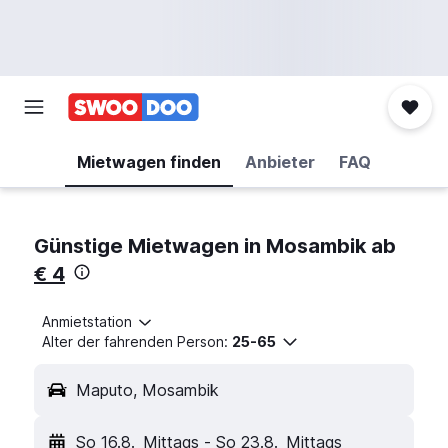
Mietwagen finden
Anbieter
FAQ
Günstige Mietwagen in Mosambik ab
€ 4
Anmietstation
Alter der fahrenden Person:
25-65
Maputo, Mosambik
So 16.8.
Mittags
-
So 23.8.
Mittags