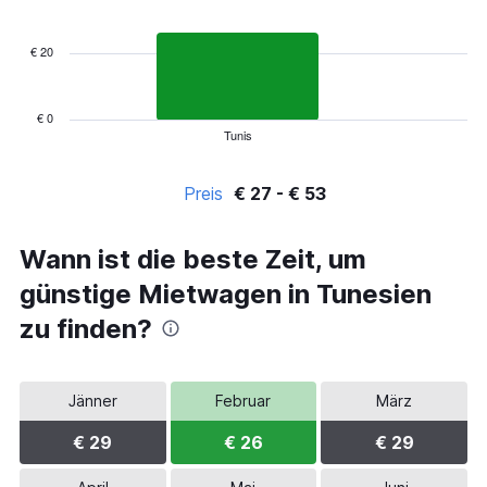
bars.
€ 20
The
chart
has
1
€ 0
Tunis
X
End
of
axis
interactive
displaying
chart
Preis
€ 27 - € 53
categories.
Range:
5
Wann ist die beste Zeit, um
categories.
The
günstige Mietwagen in Tunesien
chart
has
zu finden?
1
Y
axis
Jänner
Februar
März
displaying
values.
€ 29
€ 26
€ 29
Range:
0