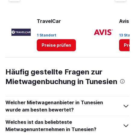
TravelCar
Avis
1 Standort
13 Stan
Preise prüfen
Prei
Häufig gestellte Fragen zur
Mietwagenbuchung in Tunesien
Welcher Mietwagenanbieter in Tunesien
wurde am besten bewertet?
Welches ist das beliebteste
Mietwagenunternehmen in Tunesien?