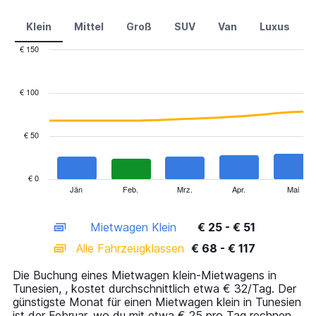
Klein
Mittel
Groß
SUV
Van
Luxus
€ 150
Combination
Chart
graphic.
chart
with
€ 100
2
data
series.
€ 50
The
chart
has
€ 0
1
Jän
Feb.
Mrz.
Apr.
Mai
End
of
X
interactive
axis
chart
Mietwagen Klein
€ 25 - € 51
displaying
categories.
Alle Fahrzeugklassen
€ 68 - € 117
Range:
14
Die Buchung eines Mietwagen klein-Mietwagens in
categories.
Tunesien, , kostet durchschnittlich etwa € 32/Tag. Der
The
günstigste Monat für einen Mietwagen klein in Tunesien
chart
ist der Februar, wo du mit etwa € 25 pro Tag rechnen