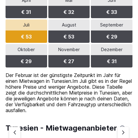
to
April
Mai
Juni
60.
€ 31
€ 32
€ 33
Juli
August
September
€ 53
€ 53
€ 29
Oktober
November
Dezember
€ 29
€ 27
€ 31
Der Februar ist der günstigste Zeitpunkt im Jahr für
einen Mietwagen in Tunesien.Im Juli gibt es in der Regel
höhere Preise und weniger Angebote. Diese Tabelle
zeigt die durchschnittlichen Mietpreise in Tunesien, aber
die jeweiligen Angebote können je nach deinen Daten,
der Verfügbarkeit und dem Fahrzeugtyp unterschiedlich
ausfallen.
Tunesien - Mietwagenanbieter