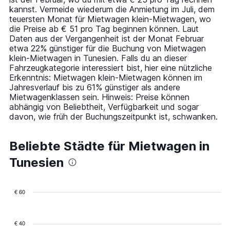
has
kannst. Vermeide wiederum die Anmietung im Juli, dem
1
teuersten Monat für Mietwagen klein-Mietwagen, wo
Y
die Preise ab € 51 pro Tag beginnen können. Laut
axis
Daten aus der Vergangenheit ist der Monat Februar
displaying
etwa 22% günstiger für die Buchung von Mietwagen
values.
klein-Mietwagen in Tunesien. Falls du an dieser
Range:
Fahrzeugkategorie interessiert bist, hier eine nützliche
0
Erkenntnis: Mietwagen klein-Mietwagen können im
to
Jahresverlauf bis zu 61% günstiger als andere
150.
Mietwagenklassen sein. Hinweis: Preise können
abhängig von Beliebtheit, Verfügbarkeit und sogar
davon, wie früh der Buchungszeitpunkt ist, schwanken.
Beliebte Städte für Mietwagen in
Tunesien
€ 60
Bar
Chart
graphic.
chart
with
€ 40
5