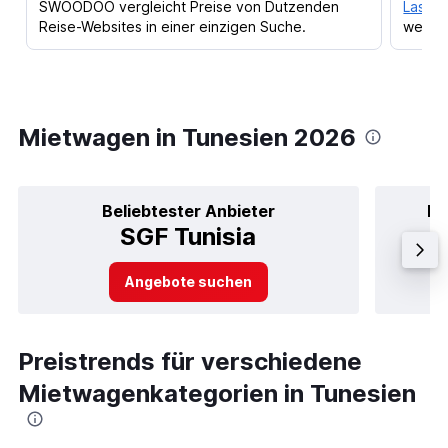
SWOODOO vergleicht Preise von Dutzenden
Lass d
Reise-Websites in einer einzigen Suche.
werden
Mietwagen in Tunesien 2026
Beliebtester Anbieter
Be
SGF Tunisia
Angebote suchen
Preistrends für verschiedene
Mietwagenkategorien in Tunesien