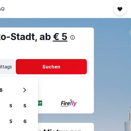
AQ
o-Stadt, ab
€ 5
ittags
Suchen
6
S
S
5
6