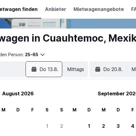
etwagen finden
Anbieter
Mietwagenangebote
F
wagen in Cuauhtemoc, Mexik
nden Person:
25-65
Do 13.8.
Mittags
Do 20.8.
M
August 2026
September 202
M
D
F
S
S
M
D
M
D
F
1
2
1
2
3
4