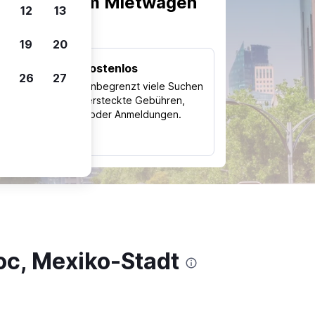
scheiden, um Mietwagen
12
13
19
20
Kostenlos
26
27
Trips
Nutze unbegrenzt viele Suchen
ohne versteckte Gebühren,
ch
Kosten oder Anmeldungen.
typ
oc, Mexiko-Stadt