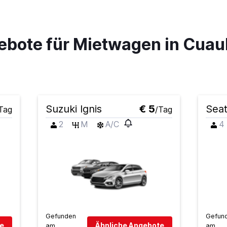
Preise prüfen
ebote für Mietwagen in Cua
Preise prüfen
Suzuki Ignis
€ 5
Seat
Tag
/Tag
2
M
A/C
4
Preise prüfen
Gefunden
Gefun
 Car
e
Ähnliche Angebote
am
am