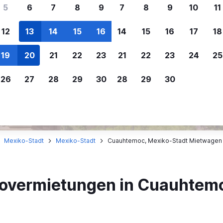
ere Reisenden sich für SWOODOO ent
5
6
7
8
9
7
8
9
10
11
12
13
14
15
16
14
15
16
17
18
Individuelle
Preisalarm
19
20
21
22
23
21
22
23
24
25
Anpassung von 
Lass dich benachrichtigen
,
Filtere deine
wenn Preise reduziert werden,
26
27
28
29
30
28
29
30
Mietwagenergebnisse na
um kein tolles Angebot zu
Anbieter, Preis, Fahrzeug
verpassen.
und mehr.
Mexiko-Stadt
Mexiko-Stadt
Cuauhtemoc, Mexiko-Stadt Mietwagen
tovermietungen in Cuauhtem