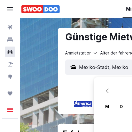
Mi
Flüge
Günstige Miet
Hotels
Mietwagen
Anmietstation
Alter der fahre
Pauschalreisen
Explore
Trips
M
D
Deutsch