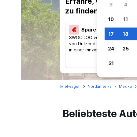
Erfahre, warum uns
3
4
zu finden.
10
11
Spare 40 % und mehr
17
18
SWOODOO vergleicht Preise
von Dutzenden Reise-Websites
24
25
in einer einzigen Suche.
31
Mietwagen
Nordamerika
Mexiko
Beliebteste Au