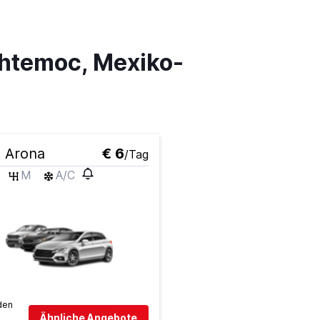
uhtemoc, Mexiko-
 Arona
€ 6
/Tag
M
A/C
den
Ähnliche Angebote