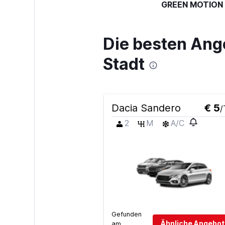
GREEN MOTION
Schlecht
3,2
Die besten Ang
1 Bewertung
1 Standort
Stadt
Dollar
Dacia Sandero
€ 5
/
1 Standort
2
M
A/C
Ace
1 Standort
Gefunden
America Rent a
Ähnliche Angebot
am