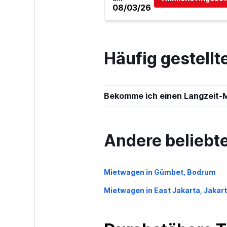
08/03/26
1 Standort
Häufig gestell
Firefly
1 Standort
Bekomme ich einen Langzeit
Andere beliebt
Mietwagen in Gümbet, Bodrum
Mietwagen in East Jakarta, Jakar