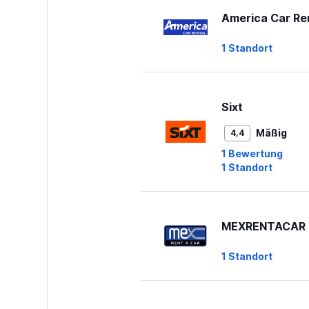
America Car Re
1 Standort
Sixt
Mäßig
4,4
1 Bewertung
1 Standort
MEXRENTACAR
1 Standort