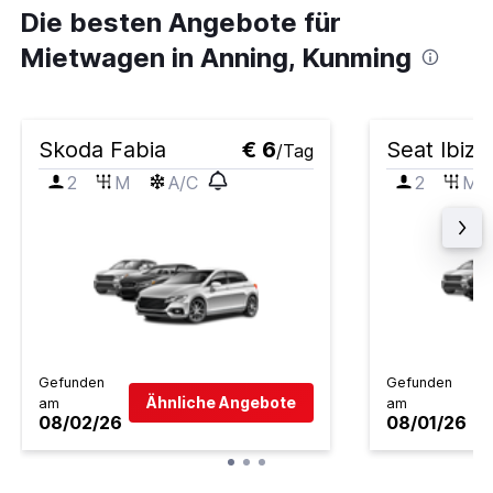
Die besten Angebote für
Mietwagen in Anning, Kunming
Skoda Fabia
€ 6
Seat Ibiza
/Tag
2
M
A/C
2
M
Gefunden
Gefunden
Ähnliche Angebote
am
am
08/02/26
08/01/26