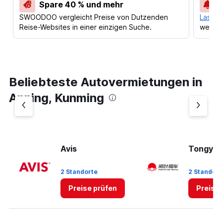
Spare 40 % und mehr
SWOODOO vergleicht Preise von Dutzenden
Lass d
Reise-Websites in einer einzigen Suche.
werden
Beliebteste Autovermietungen in
Anning, Kunming
Avis
Tongye
2 Standorte
2 Standor
Preise prüfen
Preise