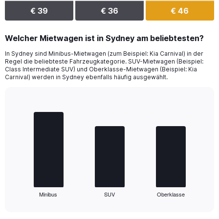
€ 39
€ 36
€ 46
Welcher Mietwagen ist in Sydney am beliebtesten?
In Sydney sind Minibus-Mietwagen (zum Beispiel: Kia Carnival) in der
Regel die beliebteste Fahrzeugkategorie. SUV-Mietwagen (Beispiel:
Class Intermediate SUV) und Oberklasse-Mietwagen (Beispiel: Kia
Carnival) werden in Sydney ebenfalls häufig ausgewählt.
Bar
Chart
graphic.
chart
with
3
bars.
The
chart
has
1
Minibus
SUV
Oberklasse
X
End
of
axis
interactive
displaying
chart