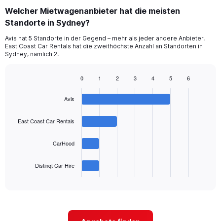
categories.
Welcher Mietwagenanbieter hat die meisten
Range:
Standorte in Sydney?
3
categories.
Avis hat 5 Standorte in der Gegend – mehr als jeder andere Anbieter.
The
East Coast Car Rentals hat die zweithöchste Anzahl an Standorten in
chart
Sydney, nämlich 2.
has
1
0
1
2
3
4
5
6
Y
Bar
Chart
axis
graphic.
chart
displaying
Avis
with
values.
4
Range:
bars.
East Coast Car Rentals
0
to
The
CarHood
45.
chart
has
1
Distinqt Car Hire
X
End
of
axis
interactive
displaying
chart
categories.
Range:
4