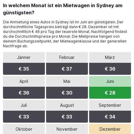
In welchem Monat ist ein Mietwagen in Sydney am
günstigsten?
Die Anmietung eines Autos in Sydney ist im Juni am günstigsten. Der
durchschnittliche Tagespreis beträgt dann € 28. Dezember ist mit
durchschnittlich € 46 pro Tag der teuerste Monat. Nachfolgend findest
du die Durchschnittspreise pro Monat. Die Mietpreise hängen von
deinem Buchungszeitpunkt, der Mietwagenklasse und der generellen
Nachfrage ab.
Jänner
Februar
März
€ 35
€ 37
€ 36
April
Mai
Juni
€ 36
€ 30
€ 28
Juli
August
September
€ 33
€ 33
€ 34
Oktober
November
Dezember