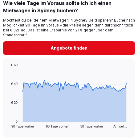
Wie viele Tage im Voraus sollte ich ich einen
Mietwagen in Sydney buchen?
Möchtest du bei deinem Mietwagen in Sydney Geld sparen? Buche nach
Möglichkeit 90 Tage im Voraus – die Preise liegen dann durchschnittlich
bei € 32/Tag. Das ist eine Ersparnis von 21% gegenüber dem
Standardtarif.
Angebote finden
€ 60
Chart
Chart
graphic.
with
91
€ 40
data
points.
€ 20
The
chart
has
1
0
90 Tage vorher
60 Tage vorher
30 Tage vorher
Am sel…
X
End
of
axis
interactive