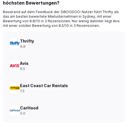
höchsten Bewertungen?
4
categories.
Basierend auf dem Feedback der SWOODOO-Nutzer führt Thrifty als
The
das am besten bewertete Mietunternehmen in Sydney, mit einer
chart
Bewertung von 8.8/10 in 3 Rezensionen. Nur wenig dahinter liegt Avis
has
mit einer soliden Bewertung von 8.5/10 in 3 Rezensionen.
1
Y
axis
Thrifty
displaying
8.8
values.
Range:
0
Avis
to
8.5
14.
East Coast Car Rentals
7.5
CarHood
0.0