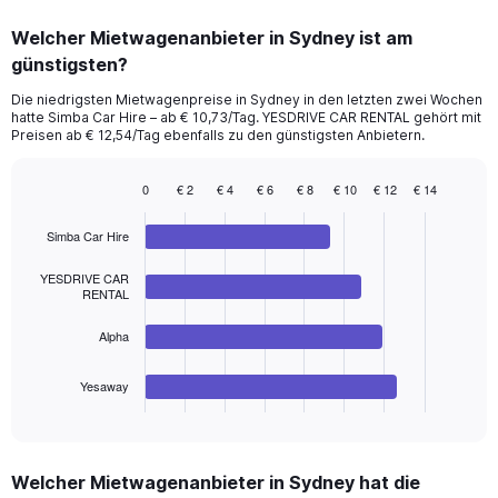
displaying
chart
categories.
Welcher Mietwagenanbieter in Sydney ist am
Range:
günstigsten?
91
categories.
Die niedrigsten Mietwagenpreise in Sydney in den letzten zwei Wochen
The
hatte Simba Car Hire – ab € 10,73/Tag. YESDRIVE CAR RENTAL gehört mit
chart
Preisen ab € 12,54/Tag ebenfalls zu den günstigsten Anbietern.
has
1
0
€ 2
€ 4
€ 6
€ 8
€ 10
€ 12
€ 14
Y
Bar
Chart
axis
graphic.
chart
displaying
Simba Car Hire
with
values.
4
Range:
bars.
YESDRIVE CAR
RENTAL
0
to
The
Alpha
60.
chart
has
1
Yesaway
X
End
of
axis
interactive
displaying
chart
categories.
Welcher Mietwagenanbieter in Sydney hat die
Range: