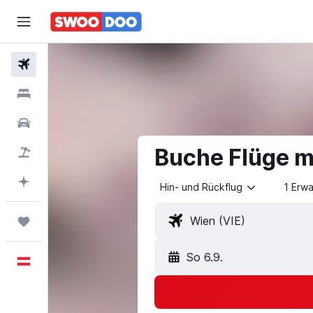
Flüge
Unterkünfte
Mietwagen
Buche Flüge mi
Pauschalreisen
Mit KI planen
Hin- und Rückflug
1 Erw
Trips
So 6.9.
Deutsch