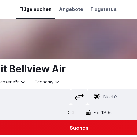
Flüge suchen
Angebote
Flugstatus
t Bellview Air
achsene*r
Economy
So 13.9.
Suchen