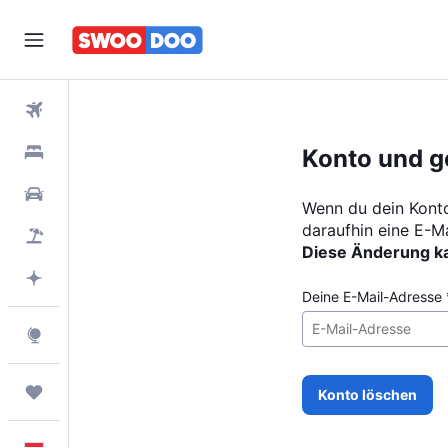
Flüge
Unterkünfte
Konto und g
Mietwagen
Wenn du dein Konto 
daraufhin eine E-M
Pauschalreisen
Diese Änderung k
Mit KI planen
Deine E-Mail-Adresse 
Explore
Trips
Konto löschen